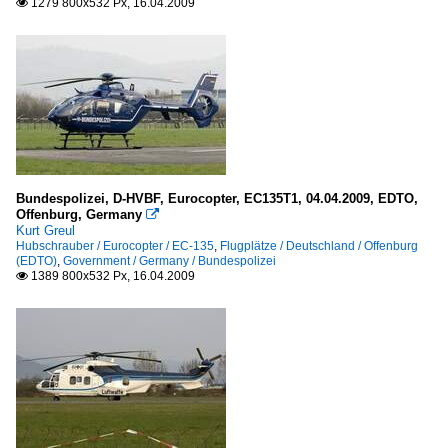
1279 800x532 Px, 16.04.2009

Bundespolizei, D-HVBF, Eurocopter, EC135T1, 04.04.2009, EDTO,
Offenburg, Germany

Kurt Greul
Hubschrauber / Eurocopter / EC-135
,
Flugplätze / Deutschland / Offenburg
(EDTO)
,
Government / Germany / Bundespolizei
1389 800x532 Px, 16.04.2009
