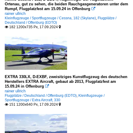
Ortenau, gut zu sehen, die beiden Rauchgasgeneratoren unter dem
Zivile Propellermaschinen
2010
Rumpf, Flugplatzfest am 15.09.24 in Offenburg

rainer ullrich
Klemm
2010
Kleinflugzeuge / Sportflugzeuge / Cessna, 182 (Skylane)
,
Flugplätze /
Deutschland / Offenburg (EDTO)
2016
182 1200x735 Px, 17.09.2024


Hubschrauber
2020
Bell
2020
206 (JetRanger | LongRanger)
2024
Enstrom
F-28
EXTRA 330LX, D-EXBF, zweisitziges Kunstflugzeug des deutschen
Herstellers EXTRA Aircraft, gebaut ab 2013, Flugplatzfest am
15.09.24 in Offenburg

Eurocopter
rainer ullrich
Flugplätze / Deutschland / Offenburg (EDTO)
,
Kleinflugzeuge /
AS-332 (Cougar)
Sportflugzeuge / Extra Aircraft, 330
151 1200x640 Px, 17.09.2024


EC-135
EC-155 B Dauphin
Puma / Super Puma