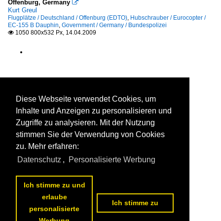
Offenburg, Germany

Kurt Greul
Flugplätze / Deutschland / Offenburg (EDTO)
,
Hubschrauber / Eurocopter /
EC-155 B Dauphin
,
Government / Germany / Bundespolizei
1050 800x532 Px, 14.04.2009

Diese Webseite verwendet Cookies, um
Inhalte und Anzeigen zu personalisieren und
Zugriffe zu analysieren. Mit der Nutzung
stimmen Sie der Verwendung von Cookies
zu. Mehr erfahren:
Datenschutz
,
Personalisierte Werbung
Ich stimme zu und
erlaube
Ich stimme zu
personalisierte
Werbung