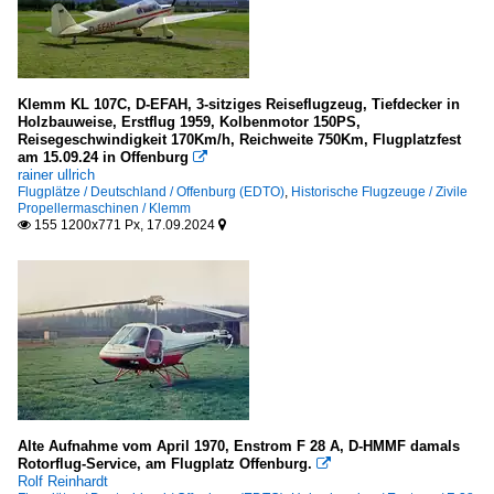
McDonnell Douglas
MD-900/902 Explorer
Klemm KL 107C, D-EFAH, 3-sitziges Reiseflugzeug, Tiefdecker in
Sonstiges
Holzbauweise, Erstflug 1959, Kolbenmotor 150PS,
Reisegeschwindigkeit 170Km/h, Reichweite 750Km, Flugplatzfest
Sonstiges
am 15.09.24 in Offenburg

rainer ullrich
Flugplätze / Deutschland / Offenburg (EDTO)
,
Historische Flugzeuge / Zivile
Kleinflugzeuge
Propellermaschinen / Klemm
155 1200x771 Px, 17.09.2024


Sportflugzeuge
Cessna, 172 (Skyhawk)
Cessna, 182 (Skylane)
Extra Aircraft, 330
Militär
Alte Aufnahme vom April 1970, Enstrom F 28 A, D-HMMF damals
Germany
Rotorflug-Service, am Flugplatz Offenburg.

Rolf Reinhardt
Air Force