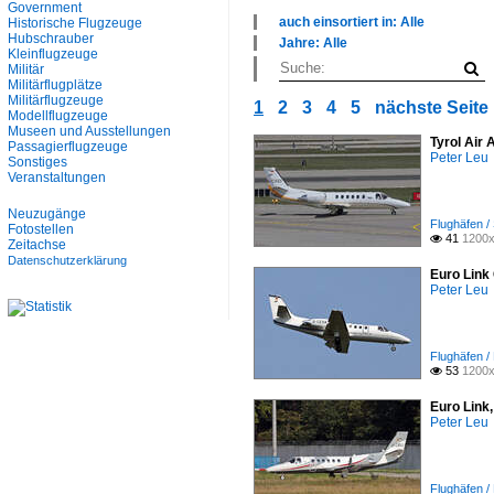
Government
auch einsortiert in: Alle
Historische Flugzeuge
×
Hubschrauber
Jahre: Alle
Kleinflugzeuge
Alle Kategorien
×
Militär
Fluggesellschaften
Alle Jahre
Militärflugplätze
Flughäfen
2000
Militärflugzeuge
1
2
3
4
5
nächste Seite
Geschäftsreiseflugzeuge
2010
Modellflugzeuge
Militär
2020
Museen und Ausstellungen
Tyrol Air
Passagierflugzeuge
Peter Leu
Sonstiges
Veranstaltungen
Neuzugänge
Flughäfen /
Fotostellen
41
1200x

Zeitachse
Datenschutzerklärung
Euro Link
Peter Leu
Flughäfen /
53
1200x

Euro Link
Peter Leu
Flughäfen /