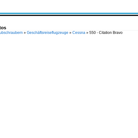
tos
Hubschraubern
»
Geschäftsreiseflugzeuge
»
Cessna
»
550 - Citation Bravo