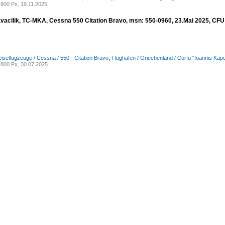
800 Px, 19.11.2025
vacilik, TC-MKA, Cessna 550 Citation Bravo, msn: 550-0960, 23.Mai 2025, CFU
iseflugzeuge / Cessna / 550 - Citation Bravo
,
Flughäfen / Griechenland / Corfu "Ioannis Ka
800 Px, 30.07.2025