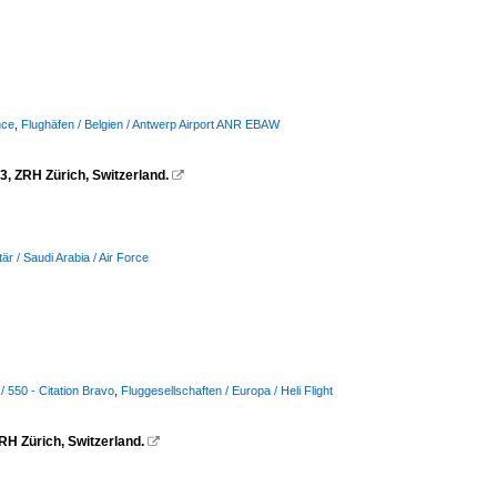
nce
,
Flughäfen / Belgien / Antwerp Airport ANR EBAW
3, ZRH Zürich, Switzerland.

itär / Saudi Arabia / Air Force
 550 - Citation Bravo
,
Fluggesellschaften / Europa / Heli Flight
RH Zürich, Switzerland.
