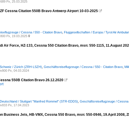
689 Px, 25.03.2025
F Cessna Citation 550B Bravo Antwerp Airport 10-03-2025

iseflugzeuge / Cessna / 550 - Citation Bravo
,
Fluggesellschaften / Europa / Tyrol Air Ambula
800 Px, 19.03.2025

di Air Force, HZ-133, Cessna 550 Citation Bravo, msn: 550-1115, 11.August 202
 Schweiz / Zürich (ZRH-LSZH)
,
Geschäftsreiseflugzeuge / Cessna / 550 - Citation Bravo
,
Mil
x800 Px, 04.03.2024
ssna 550B Citation Bravo 26.12.2020

ert
 Deutschland / Stuttgart "Manfred Rommel" (STR-EDDS)
,
Geschäftsreiseflugzeuge / Cessna /
x833 Px, 17.04.2023
ion Business Jets, HB-VMX, Cessna 550 Bravo, msn: 550-0946, 19.April 2008, Z