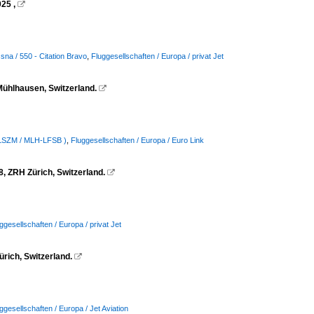
25 ,

na / 550 - Citation Bravo
,
Fluggesellschaften / Europa / privat Jet
Mühlhausen, Switzerland.

-LSZM / MLH-LFSB )
,
Fluggesellschaften / Europa / Euro Link
 ZRH Zürich, Switzerland.

ggesellschaften / Europa / privat Jet
rich, Switzerland.

ggesellschaften / Europa / Jet Aviation