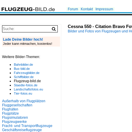
Forum
Kontakt
Impressum
Cessna 550 - Citation Bravo Fo
Bilder und Fotos von Flugzeugen und 
Lade Deine Bilder hoch!
Jeder kann mitmachen, kostenlos!
Weitere Bilder-Themen:
Bahnbilder.de
Bus-bild.de
Fahrzeugbilder.de
Schiffbilder.de
Flugzeug-bild.de
Staedte-fotos.de
Landschaftsfotos.eu
Tier-fotos.eu
Außerhalb von Flugplätzen
Fluggesellschaften
Flughäfen
Flugplätze
Flugsimulatoren
Flugzeugwerke
Fracht- und Transportflugzeuge
Geschäftsreiseflugzeuge