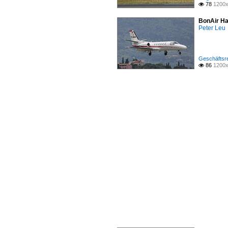
78
1200x

BonAir Ha
Peter Leu
Geschäftsre
86
1200x
