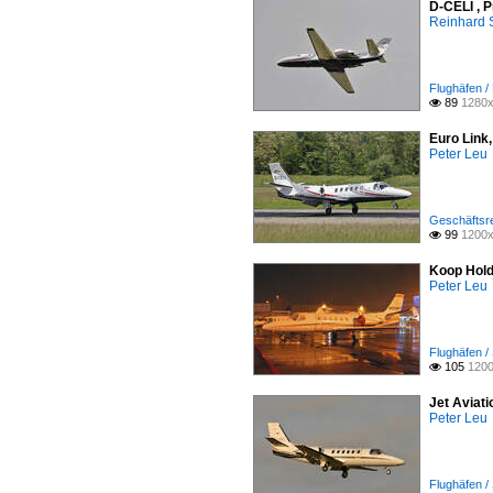
D-CELI , P
Reinhard 
Flughäfen 
89
1280x

Euro Link
Peter Leu
Geschäftsre
99
1200x

Koop Hold
Peter Leu
Flughäfen /
105
1200

Jet Aviat
Peter Leu
Flughäfen /