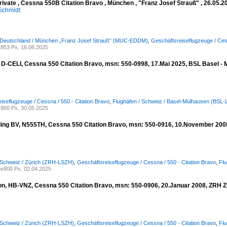
rivate , Cessna 550B Citation Bravo , München , "Franz Josef Strauß" , 26.05.20
Schmidt
/ Deutschland / München „Franz Josef Strauß“ (MUC-EDDM)
,
Geschäftsreiseflugzeuge / Cess
853 Px, 16.06.2025
, D-CELI, Cessna 550 Citation Bravo, msn: 550-0998, 17.Mai 2025, BSL Basel - 
iseflugzeuge / Cessna / 550 - Citation Bravo
,
Flughäfen / Schweiz / Basel-Mülhausen (BSL
800 Px, 30.05.2025
ing BV, N555TH, Cessna 550 Citation Bravo, msn: 550-0916, 10.November 2008,
 Schweiz / Zürich (ZRH-LSZH)
,
Geschäftsreiseflugzeuge / Cessna / 550 - Citation Bravo
,
Flu
x800 Px, 02.04.2025
ion, HB-VNZ, Cessna 550 Citation Bravo, msn: 550-0906, 20.Januar 2008, ZRH Zü
 Schweiz / Zürich (ZRH-LSZH)
,
Geschäftsreiseflugzeuge / Cessna / 550 - Citation Bravo
,
Flu