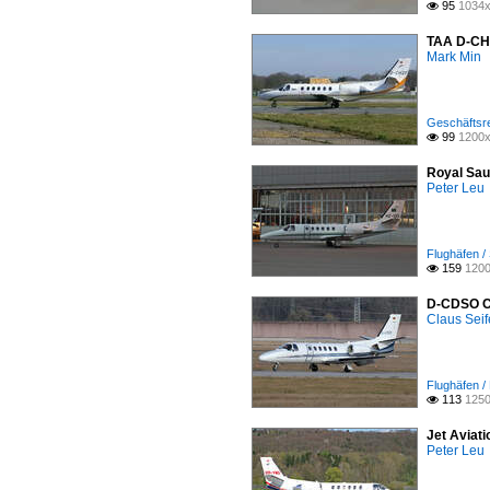
95
1034x

TAA D-CHZ
Mark Min
Geschäftsre
99
1200x

Royal Sau
Peter Leu
Flughäfen /
159
1200

D-CDSO Ce
Claus Seif
Flughäfen /
113
1250

Jet Aviat
Peter Leu