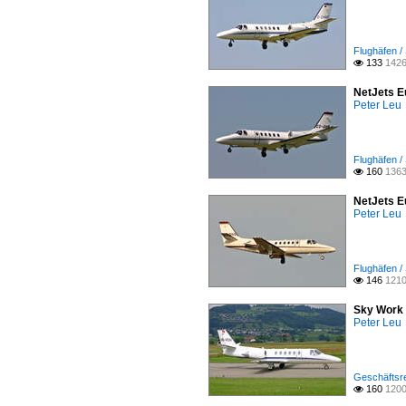
Flughäfen /
133
1426

NetJets E
Peter Leu
Flughäfen /
160
1363

NetJets E
Peter Leu
Flughäfen /
146
1210

Sky Work 
Peter Leu
Geschäftsre
160
1200
