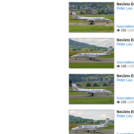
NetJets E
Peter Leu
Geschäftsre
156
1200

NetJets E
Peter Leu
Geschäftsre
148
1200

NetJets E
Peter Leu
Geschäftsre
159
1200

NetJets E
Peter Leu