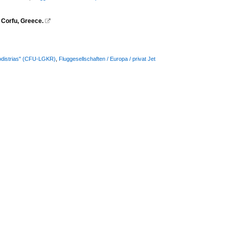
 Corfu, Greece.

podistrias" (CFU-LGKR)
,
Fluggesellschaften / Europa / privat Jet