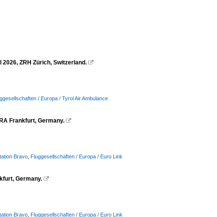
 2026, ZRH Zürich, Switzerland.

ggesellschaften / Europa / Tyrol Air Ambulance
RA Frankfurt, Germany.

tation Bravo
,
Fluggesellschaften / Europa / Euro Link
kfurt, Germany.

tation Bravo
,
Fluggesellschaften / Europa / Euro Link