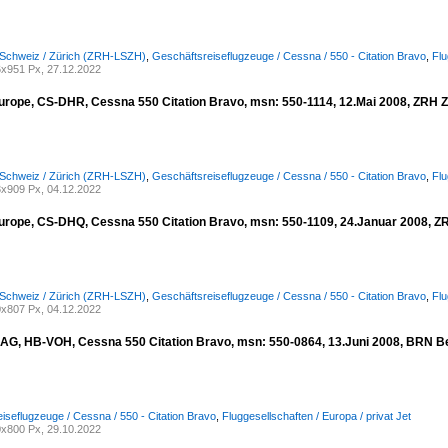
 Schweiz / Zürich (ZRH-LSZH)
,
Geschäftsreiseflugzeuge / Cessna / 550 - Citation Bravo
,
Flu
x951 Px, 27.12.2022
urope, CS-DHR, Cessna 550 Citation Bravo, msn: 550-1114, 12.Mai 2008, ZRH Zü
 Schweiz / Zürich (ZRH-LSZH)
,
Geschäftsreiseflugzeuge / Cessna / 550 - Citation Bravo
,
Flu
x909 Px, 04.12.2022
urope, CS-DHQ, Cessna 550 Citation Bravo, msn: 550-1109, 24.Januar 2008, ZRH
 Schweiz / Zürich (ZRH-LSZH)
,
Geschäftsreiseflugzeuge / Cessna / 550 - Citation Bravo
,
Flu
x807 Px, 04.12.2022
AG, HB-VOH, Cessna 550 Citation Bravo, msn: 550-0864, 13.Juni 2008, BRN Be
iseflugzeuge / Cessna / 550 - Citation Bravo
,
Fluggesellschaften / Europa / privat Jet
x800 Px, 29.10.2022