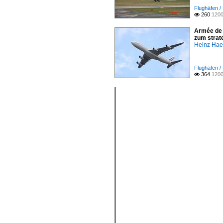
Flughäfen /
260
1200

Armée de 
zum strate
Heinz Ha
Flughäfen 
364
1200
