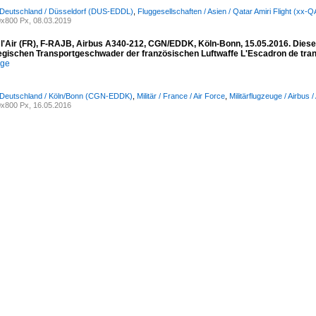
 Deutschland / Düsseldorf (DUS-EDDL)
,
Fluggesellschaften / Asien / Qatar Amiri Flight (xx-
x800 Px, 08.03.2019
l'Air (FR), F-RAJB, Airbus A340-212, CGN/EDDK, Köln-Bonn, 15.05.2016. Diese
gischen Transportgeschwader der französischen Luftwaffe L'Escadron de transpo
ege
/ Deutschland / Köln/Bonn (CGN-EDDK)
,
Militär / France / Air Force
,
Militärflugzeuge / Airbus /
x800 Px, 16.05.2016