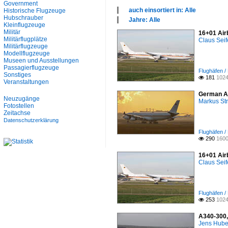
Government
auch einsortiert in: Alle
Historische Flugzeuge
×
Hubschrauber
Jahre: Alle
Kleinflugzeuge
Alle Kategorien
×
Militär
16+01 Air
Fluggesellschaften
Alle Jahre
Militärflugplätze
Claus Seif
Flughäfen
2010
Militärflugzeuge
Militär
2020
Modellflugzeuge
Museen und Ausstellungen
Museen und Ausstellungen
Passagierflugzeuge
Flughäfen /
Sonstiges
181
1024

Veranstaltungen
German Ai
Neuzugänge
Markus St
Fotostellen
Zeitachse
Datenschutzerklärung
Flughäfen /
290
1600

16+01 Air
Claus Seif
Flughäfen /
253
1024

A340-300,
Jens Hube