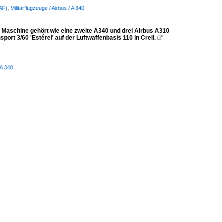
QAF)
,
Militärflugzeuge / Airbus / A 340
 Maschine gehört wie eine zweite A340 und drei Airbus A310
rt 3/60 'Estérel' auf der Luftwaffenbasis 110 in Creil.

 A 340