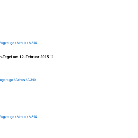
rflugzeuge / Airbus / A 340
n-Tegel am 12. Februar 2015

flugzeuge / Airbus / A 340
rflugzeuge / Airbus / A 340