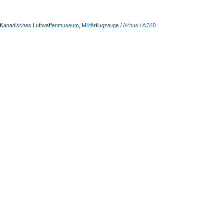
h-Kanadisches Luftwaffenmuseum
,
Militärflugzeuge / Airbus / A 340