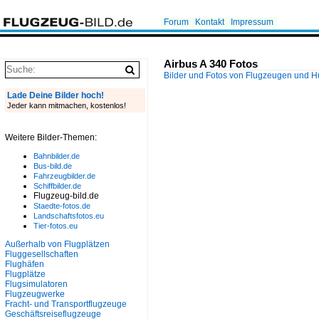
Forum
Kontakt
Impressum
Airbus A 340 Fotos
Bilder und Fotos von Flugzeugen und 
Lade Deine Bilder hoch!
Jeder kann mitmachen, kostenlos!
Weitere Bilder-Themen:
Bahnbilder.de
Bus-bild.de
Fahrzeugbilder.de
Schiffbilder.de
Flugzeug-bild.de
Staedte-fotos.de
Landschaftsfotos.eu
Tier-fotos.eu
Außerhalb von Flugplätzen
Fluggesellschaften
Flughäfen
Flugplätze
Flugsimulatoren
Flugzeugwerke
Fracht- und Transportflugzeuge
Geschäftsreiseflugzeuge