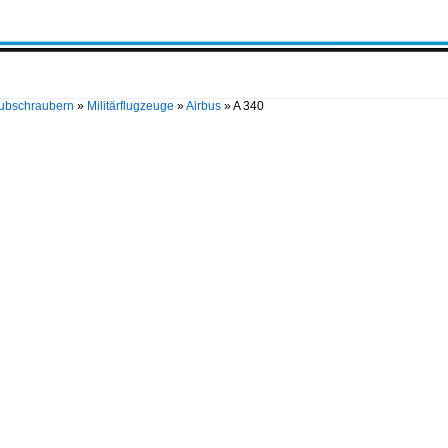
Hubschraubern
»
Militärflugzeuge
»
Airbus
»
A 340