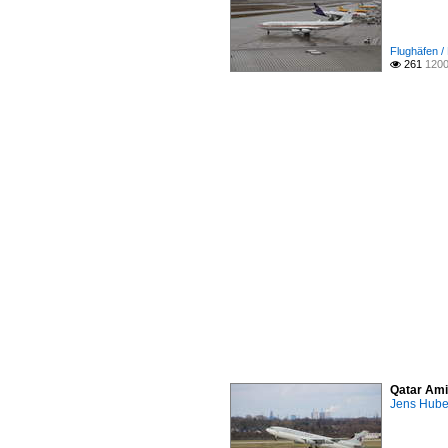
Flughäfen 
261
1200

Qatar Ami
Jens Hube