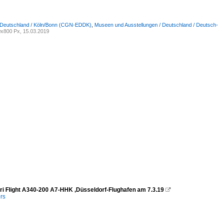
/ Deutschland / Köln/Bonn (CGN-EDDK)
,
Museen und Ausstellungen / Deutschland / Deutsc
x800 Px, 15.03.2019
ri Flight A340-200 A7-HHK ,Düsseldorf-Flughafen am 7.3.19

rs