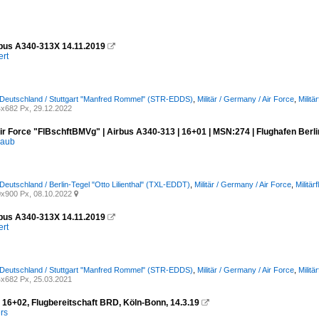
bus A340-313X 14.11.2019

ert
 Deutschland / Stuttgart "Manfred Rommel" (STR-EDDS)
,
Militär / Germany / Air Force
,
Militä
x682 Px, 29.12.2022
r Force "FlBschftBMVg" | Airbus A340-313 | 16+01 | MSN:274 | Flughafen Berli
raub
 Deutschland / Berlin-Tegel "Otto Lilienthal" (TXL-EDDT)
,
Militär / Germany / Air Force
,
Militär
x900 Px, 08.10.2022

bus A340-313X 14.11.2019

ert
 Deutschland / Stuttgart "Manfred Rommel" (STR-EDDS)
,
Militär / Germany / Air Force
,
Militä
x682 Px, 25.03.2021
 16+02, Flugbereitschaft BRD, Köln-Bonn, 14.3.19

rs