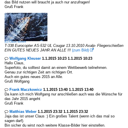
das Bild nutzen will braucht ja auch nur anzufragen!
Gruß Frank
(C)
Claus Seifert
T-338 Eurocopter AS-532 UL Cougar 13.10.2010 Axalp- Fliegerschießen
EIN GUTES NEUES JAHR AN ALLE !!!
(zum Bild)

Wolfgang Kleuser
1.1.2015 10:23 1.1.2015 10:23

Hallo Claus,
Superfoto, du solltest damit an einem Wettbewerb teilnehmen.
Genau zur richtigen Zeit am richtigen Ort.
Auch ein gutes neues 2015 an Alle.
Gruß Wolfgang
Frank Maczkowicz
1.1.2015 13:40 1.1.2015 13:40

Da kann ich mich Wolfgang nur anschließen auch was die Wünsche für
das Jahr 2015 angeht
Gruß Frank
Matthias Weber
1.1.2015 23:32 1.1.2015 23:32

Jaja das ist unser Claus :) Ein großes Talent (wenn ich das mal so
sagen darf).
Bin sicher du wirst noch weitere Klasse-Bilder hier einstellen.