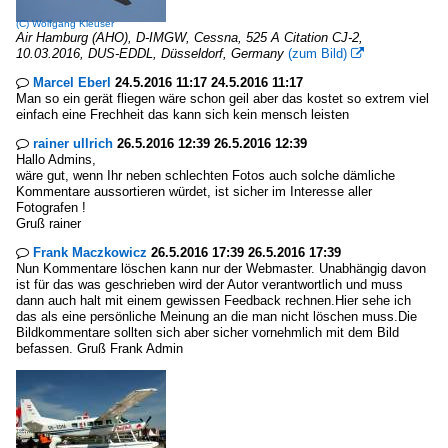
(C)
Wolfgang Kleuser
Air Hamburg (AHO), D-IMGW, Cessna, 525 A Citation CJ-2,
10.03.2016, DUS-EDDL, Düsseldorf, Germany
(zum Bild)

Marcel Eberl
24.5.2016 11:17 24.5.2016 11:17

Man so ein gerät fliegen wäre schon geil aber das kostet so extrem viel
einfach eine Frechheit das kann sich kein mensch leisten
rainer ullrich
26.5.2016 12:39 26.5.2016 12:39

Hallo Admins,
wäre gut, wenn Ihr neben schlechten Fotos auch solche dämliche
Kommentare aussortieren würdet, ist sicher im Interesse aller
Fotografen !
Gruß rainer
Frank Maczkowicz
26.5.2016 17:39 26.5.2016 17:39

Nun Kommentare löschen kann nur der Webmaster. Unabhängig davon
ist für das was geschrieben wird der Autor verantwortlich und muss
dann auch halt mit einem gewissen Feedback rechnen.Hier sehe ich
das als eine persönliche Meinung an die man nicht löschen muss.Die
Bildkommentare sollten sich aber sicher vornehmlich mit dem Bild
befassen. Gruß Frank Admin