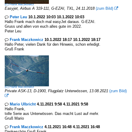
(C)
Frank Maczkowicz
Easyjet, Airbus A 319-111, G-EZAI, TXL, 24.11.2018
(zum Bild)

Peter Leu
10.1.2022 10:03 10.1.2022 10:03

Hallo Frank mach doch mal easyJet daraus. G-EZAI.
Gruss und allen von euch alles gute im 2022.
Peter Leu
Frank Maczkowicz
10.1.2022 18:17 10.1.2022 18:17

Hallo Peter, vielen Dank für den Hinweis, schon erledigt.
Gruß Frank
(C)
Frank Maczkowicz
Private ASK-13, D-1900, Flugplatz Unterwössen, 13.08.2021
(zum Bild)

Mario Ulbricht
4.11.2021 9:58 4.11.2021 9:58

Hallo Frank,
tolle Serie aus Unterwössen. Das macht Lust auf mehr.
Gruß Mario
Frank Maczkowicz
4.11.2021 16:48 4.11.2021 16:48

Dankeschön Gruß Frank