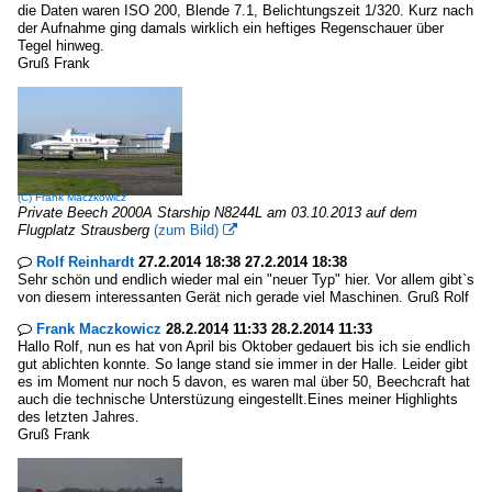
die Daten waren ISO 200, Blende 7.1, Belichtungszeit 1/320. Kurz nach
der Aufnahme ging damals wirklich ein heftiges Regenschauer über
Tegel hinweg.
Gruß Frank
(C)
Frank Maczkowicz
Private Beech 2000A Starship N8244L am 03.10.2013 auf dem
Flugplatz Strausberg
(zum Bild)

Rolf Reinhardt
27.2.2014 18:38 27.2.2014 18:38

Sehr schön und endlich wieder mal ein "neuer Typ" hier. Vor allem gibt`s
von diesem interessanten Gerät nich gerade viel Maschinen. Gruß Rolf
Frank Maczkowicz
28.2.2014 11:33 28.2.2014 11:33

Hallo Rolf, nun es hat von April bis Oktober gedauert bis ich sie endlich
gut ablichten konnte. So lange stand sie immer in der Halle. Leider gibt
es im Moment nur noch 5 davon, es waren mal über 50, Beechcraft hat
auch die technische Unterstüzung eingestellt.Eines meiner Highlights
des letzten Jahres.
Gruß Frank