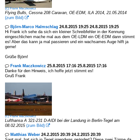
(C)
Frank Maczkowicz
Flying Bulls, Cessna 208 Caravan, OE-EDM, ILA 2014, 21.05.2014
(zum Bild)

Björn-Marco Halmschlag
24.8.2015 19:25 24.8.2015 19:25

Hi Frank ich sehe da sich ein kleiner Schreibfehler in der Kennung
eingeschlichen mache mal aus dem OE-LDM ein OE-EDM dann stimmt
es! Aber das kann ja mal passieren und ein wachsames Auge hilft ja
gerne!
Grüße Björn!
Frank Maczkowicz
25.8.2015 17:16 25.8.2015 17:16

Danke für den Hinweis, ich hoffe jetzt stimmt es!
Gruß Frank
(C)
Frank Maczkowicz
Lufthansa A 321-231 D-AIDI bei der Landung in Berlin-Tegel am
08.02.2015
(zum Bild)

Matthias Weber
24.2.2015 20:39 24.2.2015 20:39

Sagt mal, hat sich in Tegel irgendwas geändert? Diese zwei Türme da