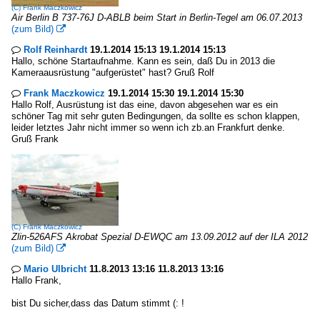
(C)
Frank Maczkowicz
Air Berlin B 737-76J D-ABLB beim Start in Berlin-Tegel am 06.07.2013
(zum Bild)

Rolf Reinhardt
19.1.2014 15:13 19.1.2014 15:13

Hallo, schöne Startaufnahme. Kann es sein, daß Du in 2013 die
Kameraausrüstung "aufgerüstet" hast? Gruß Rolf
Frank Maczkowicz
19.1.2014 15:30 19.1.2014 15:30

Hallo Rolf, Ausrüstung ist das eine, davon abgesehen war es ein
schöner Tag mit sehr guten Bedingungen, da sollte es schon klappen,
leider letztes Jahr nicht immer so wenn ich zb.an Frankfurt denke.
Gruß Frank
(C)
Frank Maczkowicz
Zlin-526AFS Akrobat Spezial D-EWQC am 13.09.2012 auf der ILA 2012
(zum Bild)

Mario Ulbricht
11.8.2013 13:16 11.8.2013 13:16

Hallo Frank,
bist Du sicher,dass das Datum stimmt (: !