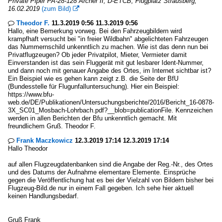
Private Piper PA-28-128 Archer II, D-ETCB, Flugplatz Strausberg,
16.02.2019
(zum Bild)

Theodor F.
11.3.2019 0:56 11.3.2019 0:56

Hallo, eine Bemerkung vorweg. Bei den Fahrzeugbildern wird
krampfhaft versucht bei "in freier Wildbahn" abgelichteten Fahrzeugen
das Nummernschild unkenntlich zu machen. Wie ist das denn nun bei
Privatflugzeugen? Ob jeder Privatpilot, Mieter, Vermieter damit
Einverstanden ist das sein Fluggerät mit gut lesbarer Ident-Nummer,
und dann noch mit genauer Angabe des Ortes, im Internet sichtbar ist?
Ein Beispiel wie es gehen kann zeigt z.B. die Seite der BfU
(Bundesstelle für Flugunfalluntersuchung). Hier ein Beispiel:
https://www.bfu-
web.de/DE/Publikationen/Untersuchungsberichte/2016/Bericht_16-0878-
3X_SC01_Mosbach-Lohrbach.pdf?__blob=publicationFile. Kennzeichen
werden in allen Berichten der Bfu unkenntlich gemacht. Mit
freundlichem Gruß. Theodor F.
Frank Maczkowicz
12.3.2019 17:14 12.3.2019 17:14

Hallo Theodor
auf allen Flugzeugdatenbanken sind die Angabe der Reg.-Nr., des Ortes
und des Datums der Aufnahme elementare Elemente. Einsprüche
gegen die Veröffentlichung hat es bei der Vielzahl von Bildern bisher bei
Flugzeug-Bild.de nur in einem Fall gegeben. Ich sehe hier aktuell
keinen Handlungsbedarf.
Gruß Frank