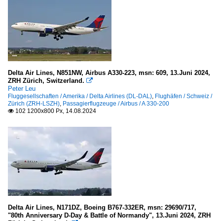
Delta Air Lines, N851NW, Airbus A330-223, msn: 609, 13.Juni 2024,
ZRH Zürich, Switzerland.

Peter Leu
Fluggesellschaften / Amerika / Delta Airlines (DL-DAL)
,
Flughäfen / Schweiz /
Zürich (ZRH-LSZH)
,
Passagierflugzeuge / Airbus / A 330-200
102 1200x800 Px, 14.08.2024

Delta Air Lines, N171DZ, Boeing B767-332ER, msn: 29690/717,
"80th Anniversary D-Day & Battle of Normandy", 13.Juni 2024, ZRH