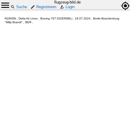
flugzeug-bild.de
Suche
Registrieren
Login
N180DN , Delta Air Lines , Boeing 767-332ER(WL) , 18.07.2024 , Berlin-Brandenburg
"Willy Brandt" , BER ,