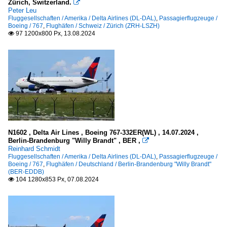
Zürich, Switzerland.

Peter Leu
Fluggesellschaften / Amerika / Delta Airlines (DL-DAL)
,
Passagierflugzeuge /
Boeing / 767
,
Flughäfen / Schweiz / Zürich (ZRH-LSZH)
97 1200x800 Px, 13.08.2024

N1602 , Delta Air Lines , Boeing 767-332ER(WL) , 14.07.2024 ,
Berlin-Brandenburg "Willy Brandt" , BER ,

Reinhard Schmidt
Fluggesellschaften / Amerika / Delta Airlines (DL-DAL)
,
Passagierflugzeuge /
Boeing / 767
,
Flughäfen / Deutschland / Berlin-Brandenburg "Willy Brandt"
(BER-EDDB)
104 1280x853 Px, 07.08.2024
