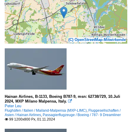
(C) OpenStreetMap-Mitwirkende
Hainan Airlines, B-1133, Boeing B787-9, msn: 62738/729, 10.Juli
2024, MXP Milano Malpensa, Italy.

Peter Leu
Flughäfen / Italien / Mailand-Malpensa (MXP-LIMC)
,
Fluggesellschaften /
Asien / Hainan Airlines
,
Passagierflugzeuge / Boeing / 787- 9 Dreamliner
99 1200x800 Px, 01.11.2024
