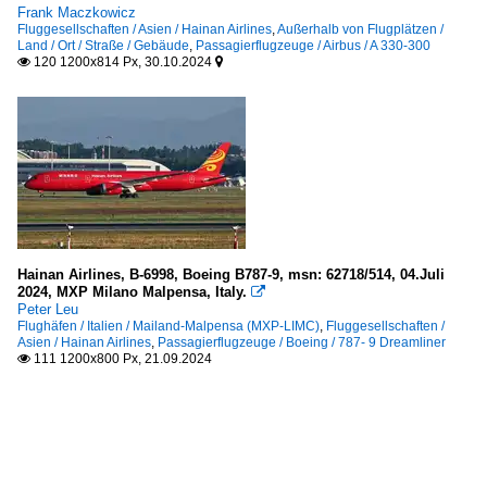
Frank Maczkowicz
Fluggesellschaften / Asien / Hainan Airlines
,
Außerhalb von Flugplätzen /
Land / Ort / Straße / Gebäude
,
Passagierflugzeuge / Airbus / A 330-300
120 1200x814 Px, 30.10.2024


Hainan Airlines, B-6998, Boeing B787-9, msn: 62718/514, 04.Juli
2024, MXP Milano Malpensa, Italy.

Peter Leu
Flughäfen / Italien / Mailand-Malpensa (MXP-LIMC)
,
Fluggesellschaften /
Asien / Hainan Airlines
,
Passagierflugzeuge / Boeing / 787- 9 Dreamliner
111 1200x800 Px, 21.09.2024
