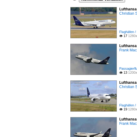
Lufthansa
Christian
Flughäfen /
17
1280x

Lufthansa
Frank Mac
Passagierfl
13
1200x

Lufthansa
Christian
Flughäfen /
19
1280x

Lufthansa
Frank Mac