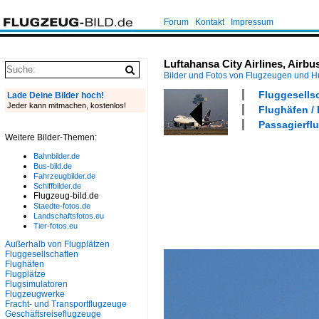
Forum
Kontakt
Impressum
Luftahansa City Airlines, Airb
Bilder und Fotos von Flugzeugen und 
Fluggesellsc
Lade Deine Bilder hoch!
Jeder kann mitmachen, kostenlos!
Flughäfen /
Passagierflu
Weitere Bilder-Themen:
Bahnbilder.de
Bus-bild.de
Fahrzeugbilder.de
Schiffbilder.de
Flugzeug-bild.de
Staedte-fotos.de
Landschaftsfotos.eu
Tier-fotos.eu
Außerhalb von Flugplätzen
Fluggesellschaften
Flughäfen
Flugplätze
Flugsimulatoren
Flugzeugwerke
Fracht- und Transportflugzeuge
Geschäftsreiseflugzeuge