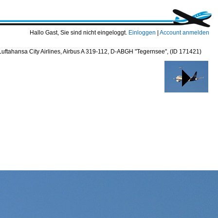
Hallo Gast, Sie sind nicht eingeloggt.
Einloggen
|
Account anmelden
Luftahansa City Airlines, Airbus A 319-112, D-ABGH "Tegernsee",
(ID 171421)