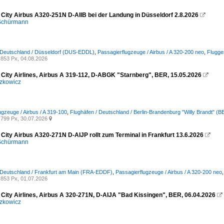
 City Airbus A320-251N D-AIIB bei der Landung in Düsseldorf 2.8.2026

 Schürmann
 Deutschland / Düsseldorf (DUS-EDDL)
,
Passagierflugzeuge / Airbus / A 320-200 neo
,
Flugges
853 Px, 04.08.2026
 City Airlines, Airbus A 319-112, D-ABGK "Starnberg", BER, 15.05.2026

zkowicz
ugzeuge / Airbus / A 319-100
,
Flughäfen / Deutschland / Berlin-Brandenburg "Willy Brandt" 
799 Px, 30.07.2026

 City Airbus A320-271N D-AIJP rollt zum Terminal in Frankfurt 13.6.2026

 Schürmann
 Deutschland / Frankfurt am Main (FRA-EDDF)
,
Passagierflugzeuge / Airbus / A 320-200 neo
853 Px, 01.07.2026
 City Airlines, Airbus A 320-271N, D-AIJA "Bad Kissingen", BER, 06.04.2026

zkowicz