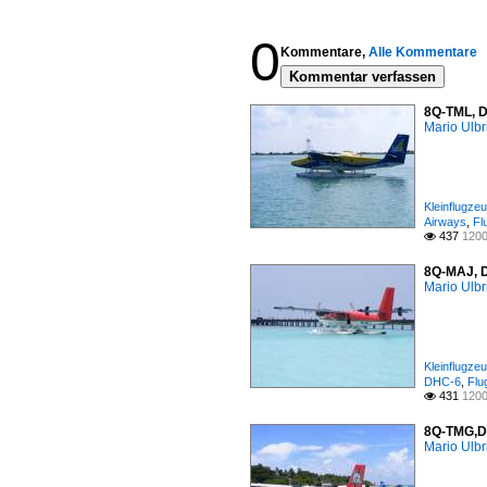
0
Kommentare,
Alle Kommentare
Kommentar verfassen
8Q-TML, D
Mario Ulbr
Kleinflugze
Airways
,
Fl
437
1200

8Q-MAJ, D
Mario Ulbr
Kleinflugze
DHC-6
,
Flu
431
1200

8Q-TMG,DH
Mario Ulbr