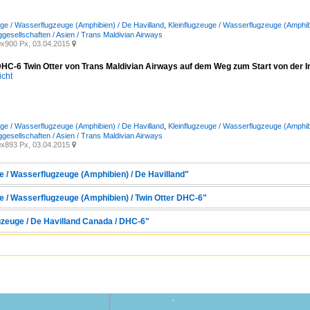
uge / Wasserflugzeuge (Amphibien) / De Havilland
,
Kleinflugzeuge / Wasserflugzeuge (Amphib
ggesellschaften / Asien / Trans Maldivian Airways
x900 Px, 03.04.2015

HC-6 Twin Otter von Trans Maldivian Airways auf dem Weg zum Start von der 
icht
uge / Wasserflugzeuge (Amphibien) / De Havilland
,
Kleinflugzeuge / Wasserflugzeuge (Amphib
ggesellschaften / Asien / Trans Maldivian Airways
x893 Px, 03.04.2015

ge / Wasserflugzeuge (Amphibien) / De Havilland"
ge / Wasserflugzeuge (Amphibien) / Twin Otter DHC-6"
gzeuge / De Havilland Canada / DHC-6"