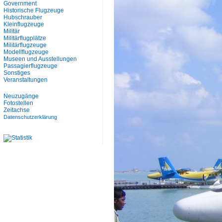
Government
Historische Flugzeuge
Hubschrauber
Kleinflugzeuge
Militär
Militärflugplätze
Militärflugzeuge
Modellflugzeuge
Museen und Ausstellungen
Passagierflugzeuge
Sonstiges
Veranstaltungen
Neuzugänge
Fotostellen
Zeitachse
Datenschutzerklärung