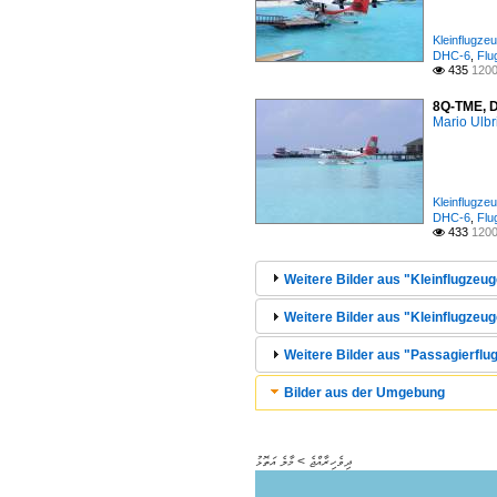
Kleinflugze
DHC-6
,
Flu
435
1200

8Q-TME, D
Mario Ulbr
Kleinflugze
DHC-6
,
Flu
433
1200

Weitere Bilder aus "Kleinflugzeu
Weitere Bilder aus "Kleinflugzeu
Weitere Bilder aus "Passagierflu
Bilder aus der Umgebung
ދިވެހިރާއްޖެ > މާލެ އަތޮޅު