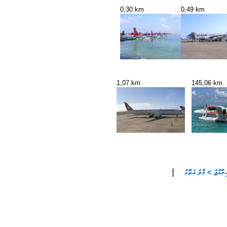
0,30 km
0,49 km
1,07 km
145,06 km
ިރާއްޖެ > މާލެ އަތޮޅު