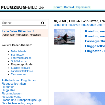
Forum
Kontakt
Impressum
8Q-TME, DHC-6 Twin Otter, Tra
Bilder und Fotos von Flugzeugen und 
Kleinflugze
Lade Deine Bilder hoch!
Jeder kann mitmachen, kostenlos!
Kleinflugze
Passagierfl
Weitere Bilder-Themen:
Fluggesellsc
Flughäfen /
Bahnbilder.de
Bus-bild.de
Fahrzeugbilder.de
Schiffbilder.de
Flugzeug-bild.de
Staedte-fotos.de
Landschaftsfotos.eu
Tier-fotos.eu
Außerhalb von Flugplätzen
Fluggesellschaften
Flughäfen
Flugplätze
Flugsimulatoren
Flugzeugwerke
Fracht- und Transportflugzeuge
Geschäftsreiseflugzeuge