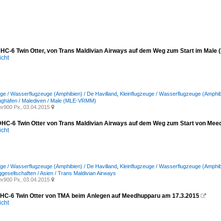
HC-6 Twin Otter, von Trans Maldivian Airways auf dem Weg zum Start im Male 
icht
uge / Wasserflugzeuge (Amphibien) / De Havilland
,
Kleinflugzeuge / Wasserflugzeuge (Amphib
ughäfen / Malediven / Male (MLE-VRMM)
x900 Px, 03.04.2015

HC-6 Twin Otter von Trans Maldivian Airways auf dem Weg zum Start von Me
icht
uge / Wasserflugzeuge (Amphibien) / De Havilland
,
Kleinflugzeuge / Wasserflugzeuge (Amphib
ggesellschaften / Asien / Trans Maldivian Airways
x900 Px, 03.04.2015

C-6 Twin Otter von TMA beim Anlegen auf Meedhupparu am 17.3.2015

icht