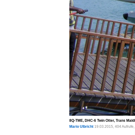
8Q-TME, DHC-6 Twin Otter, Trans Mald
Mario Ulbricht
19.03.2015, 404 Aufrufe