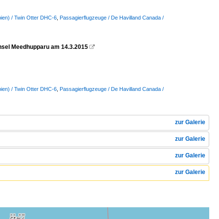
ien) / Twin Otter DHC-6
,
Passagierflugzeuge / De Havilland Canada /
Insel Meedhupparu am 14.3.2015

ien) / Twin Otter DHC-6
,
Passagierflugzeuge / De Havilland Canada /
zur Galerie
zur Galerie
zur Galerie
zur Galerie