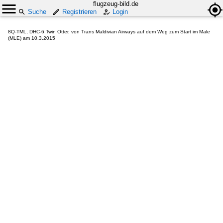
flugzeug-bild.de
Suche
Registrieren
Login
8Q-TML, DHC-6 Twin Otter, von Trans Maldivian Airways auf dem Weg zum Start im Male
(MLE) am 10.3.2015