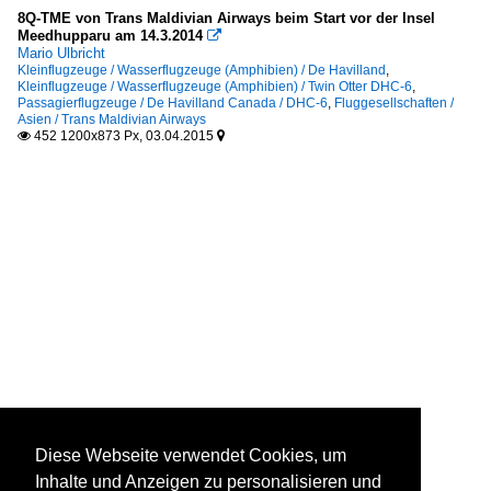
8Q-TME von Trans Maldivian Airways beim Start vor der Insel
Meedhupparu am 14.3.2014

Mario Ulbricht
Kleinflugzeuge / Wasserflugzeuge (Amphibien) / De Havilland
,
Kleinflugzeuge / Wasserflugzeuge (Amphibien) / Twin Otter DHC-6
,
Passagierflugzeuge / De Havilland Canada / DHC-6
,
Fluggesellschaften /
Asien / Trans Maldivian Airways
452 1200x873 Px, 03.04.2015


Diese Webseite verwendet Cookies, um
Inhalte und Anzeigen zu personalisieren und