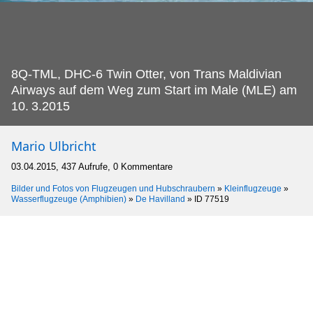
8Q-TML, DHC-6 Twin Otter, von Trans Maldivian
Airways auf dem Weg zum Start im Male (MLE) am
10.
3.2015
Mario Ulbricht
03.04.2015, 437 Aufrufe, 0 Kommentare
Bilder und Fotos von Flugzeugen und Hubschraubern
»
Kleinflugzeuge
»
Wasserflugzeuge (Amphibien)
»
De Havilland
»
ID 77519