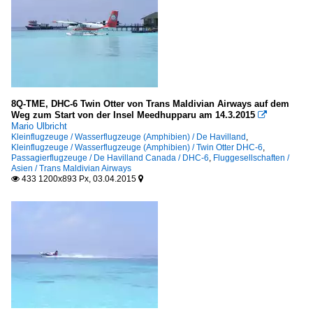
8Q-TME, DHC-6 Twin Otter von Trans Maldivian Airways auf dem
Weg zum Start von der Insel Meedhupparu am 14.3.2015

Mario Ulbricht
Kleinflugzeuge / Wasserflugzeuge (Amphibien) / De Havilland
,
Kleinflugzeuge / Wasserflugzeuge (Amphibien) / Twin Otter DHC-6
,
Passagierflugzeuge / De Havilland Canada / DHC-6
,
Fluggesellschaften /
Asien / Trans Maldivian Airways
433 1200x893 Px, 03.04.2015

