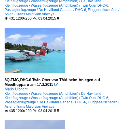
Kleinflugzeuge / Wasserflugzeuge (Amphibien) / De Havilland
,
Kleinflugzeuge / Wasserflugzeuge (Amphibien) / Twin Otter DHC-6
,
Passagierflugzeuge / De Havilland Canada / DHC-6
,
Fluggesellschaften /
Asien / Trans Maldivian Airways
431 1200x900 Px, 03.04.2015


8Q-TMG,DHC-6 Twin Otter von TMA beim Anlegen auf
Meedhupparu am 17.3.2015

Mario Ulbricht
Kleinflugzeuge / Wasserflugzeuge (Amphibien) / De Havilland
,
Kleinflugzeuge / Wasserflugzeuge (Amphibien) / Twin Otter DHC-6
,
Passagierflugzeuge / De Havilland Canada / DHC-6
,
Fluggesellschaften /
Asien / Trans Maldivian Airways
435 1200x900 Px, 03.04.2015

