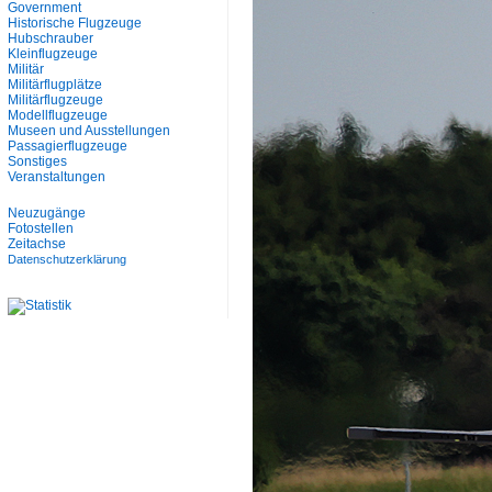
Government
Historische Flugzeuge
Hubschrauber
Kleinflugzeuge
Militär
Militärflugplätze
Militärflugzeuge
Modellflugzeuge
Museen und Ausstellungen
Passagierflugzeuge
Sonstiges
Veranstaltungen
Neuzugänge
Fotostellen
Zeitachse
Datenschutzerklärung