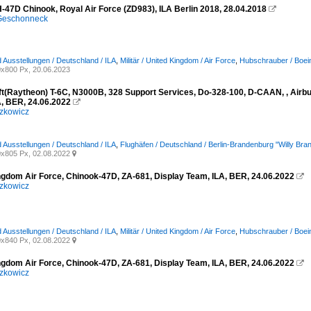
-47D Chinook, Royal Air Force (ZD983), ILA Berlin 2018, 28.04.2018

 Geschonneck
Ausstellungen / Deutschland / ILA
,
Militär / United Kingdom / Air Force
,
Hubschrauber / Boei
x800 Px, 20.06.2023
t(Raytheon) T-6C, N3000B, 328 Support Services, Do-328-100, D-CAAN, , Airbus
, BER, 24.06.2022

zkowicz
Ausstellungen / Deutschland / ILA
,
Flughäfen / Deutschland / Berlin-Brandenburg "Willy Br
x805 Px, 02.08.2022

ngdom Air Force, Chinook-47D, ZA-681, Display Team, ILA, BER, 24.06.2022

zkowicz
Ausstellungen / Deutschland / ILA
,
Militär / United Kingdom / Air Force
,
Hubschrauber / Boei
x840 Px, 02.08.2022

ngdom Air Force, Chinook-47D, ZA-681, Display Team, ILA, BER, 24.06.2022

zkowicz