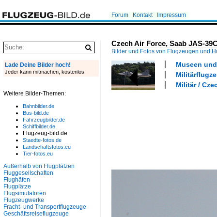
Forum
Kontakt
Impressum
Czech Air Force, Saab JAS-39C 
Bilder und Fotos von Flugzeugen und 
Museen und 
Lade Deine Bilder hoch!
Jeder kann mitmachen, kostenlos!
Militärflugz
Militär / Cze
Weitere Bilder-Themen:
Bahnbilder.de
Bus-bild.de
Fahrzeugbilder.de
Schiffbilder.de
Flugzeug-bild.de
Staedte-fotos.de
Landschaftsfotos.eu
Tier-fotos.eu
Außerhalb von Flugplätzen
Fluggesellschaften
Flughäfen
Flugplätze
Flugsimulatoren
Flugzeugwerke
Fracht- und Transportflugzeuge
Geschäftsreiseflugzeuge