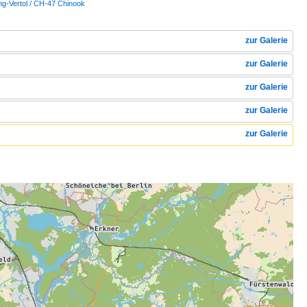
ng-Vertol / CH-47 Chinook
zur Galerie
zur Galerie
zur Galerie
zur Galerie
zur Galerie