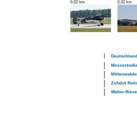
0,02 km
0,02 km
Deutschland
Messestraße 
Mittenwalder
Zufahrt Reits
Walter-Riese