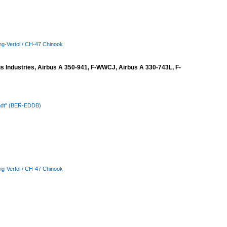
ng-Vertol / CH-47 Chinook
 Industries, Airbus A 350-941, F-WWCJ, Airbus A 330-743L, F-
andt" (BER-EDDB)
ng-Vertol / CH-47 Chinook