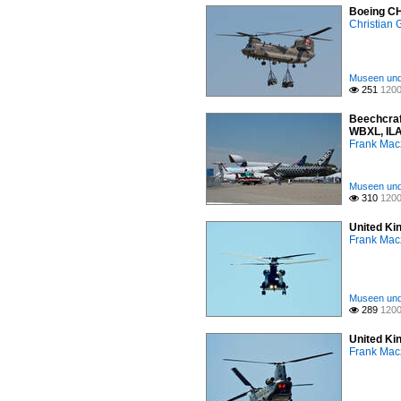
Boeing CH
Christian
Museen und 
251
1200

Beechcraf
WBXL, ILA
Frank Mac
Museen und 
310
1200

United Ki
Frank Mac
Museen und 
289
1200

United Ki
Frank Mac