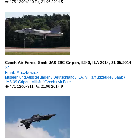
475 1200x840 Px, 21.06.2014


Czech Air Force, Saab JAS-39C Gripen, 9240, ILA 2014, 21.05.2014

Frank Maczkowicz
Museen und Ausstellungen / Deutschland / ILA
,
Militärflugzeuge / Saab /
JAS-39 Gripen
,
Militär / Czech / Air Force
471 1200x811 Px, 21.06.2014

