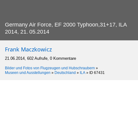
Germany Air Force, EF 2000 Typhoon,31+17, ILA
2014, 21.
05.2014
Frank Maczkowicz
21.06.2014, 602 Aufrufe, 0 Kommentare
Bilder und Fotos von Flugzeugen und Hubschraubern
»
Museen und Ausstellungen
»
Deutschland
»
ILA
»
ID 67431