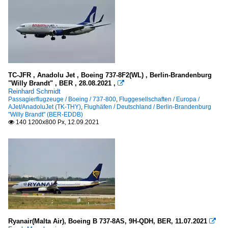
TC-JFR , Anadolu Jet , Boeing 737-8F2(WL) , Berlin-Brandenburg
"Willy Brandt" , BER , 28.08.2021 ,

Reinhard Schmidt
Passagierflugzeuge / Boeing / 737-800
,
Fluggesellschaften / Europa /
AJet/AnadoluJet (TK-THY)
,
Flughäfen / Deutschland / Berlin-Brandenburg
"Willy Brandt" (BER-EDDB)
140 1200x800 Px, 12.09.2021

Ryanair(Malta Air), Boeing B 737-8AS, 9H-QDH, BER, 11.07.2021
