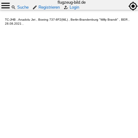
flugzeug-bild.de
Suche
Registrieren
Login
TC-JHB , Anadolu Jet , Boeing 737-8F2(WL) , Berlin-Brandenburg "Willy Brandt" , BER ,
28.08.2021 ,