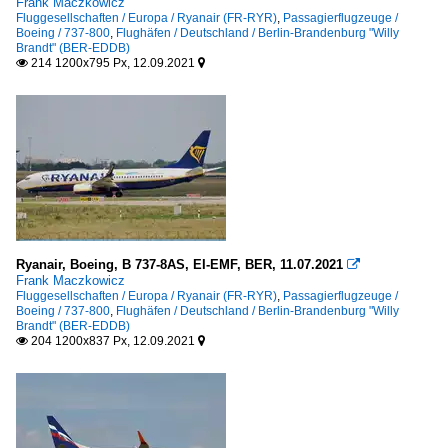
Frank Maczkowicz
Fluggesellschaften / Europa / Ryanair (FR-RYR)
,
Passagierflugzeuge /
Boeing / 737-800
,
Flughäfen / Deutschland / Berlin-Brandenburg "Willy
Brandt" (BER-EDDB)
214 1200x795 Px, 12.09.2021


Ryanair, Boeing, B 737-8AS, EI-EMF, BER, 11.07.2021

Frank Maczkowicz
Fluggesellschaften / Europa / Ryanair (FR-RYR)
,
Passagierflugzeuge /
Boeing / 737-800
,
Flughäfen / Deutschland / Berlin-Brandenburg "Willy
Brandt" (BER-EDDB)
204 1200x837 Px, 12.09.2021

