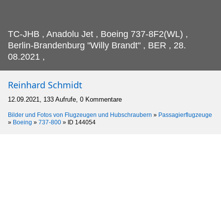
TC-JHB , Anadolu Jet , Boeing 737-8F2(WL) ,
Berlin-Brandenburg "Willy Brandt" , BER , 28.
08.2021 ,
Reinhard Schmidt
12.09.2021, 133 Aufrufe, 0 Kommentare
Bilder und Fotos von Flugzeugen und Hubschraubern
»
Passagierflugzeuge
»
Boeing
»
737-800
»
ID 144054