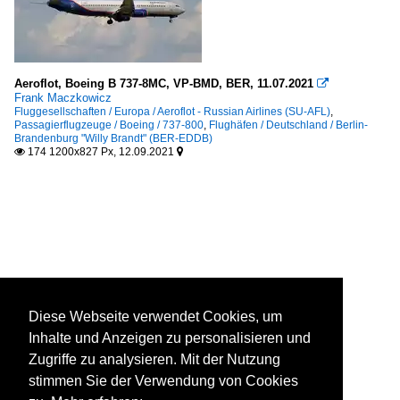
Aeroflot, Boeing B 737-8MC, VP-BMD, BER, 11.07.2021

Frank Maczkowicz
Fluggesellschaften / Europa / Aeroflot - Russian Airlines (SU-AFL)
,
Passagierflugzeuge / Boeing / 737-800
,
Flughäfen / Deutschland / Berlin-
Brandenburg "Willy Brandt" (BER-EDDB)
174 1200x827 Px, 12.09.2021


Diese Webseite verwendet Cookies, um
Inhalte und Anzeigen zu personalisieren und
Zugriffe zu analysieren. Mit der Nutzung
stimmen Sie der Verwendung von Cookies