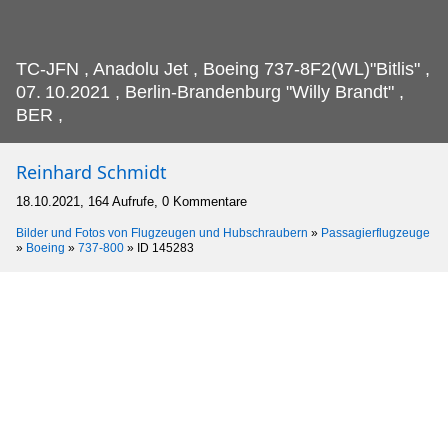
TC-JFN , Anadolu Jet , Boeing 737-8F2(WL)"Bitlis" ,
07.
10.2021 , Berlin-Brandenburg "Willy Brandt" ,
BER ,
Reinhard Schmidt
18.10.2021, 164 Aufrufe, 0 Kommentare
Bilder und Fotos von Flugzeugen und Hubschraubern
»
Passagierflugzeuge
»
Boeing
»
737-800
»
ID 145283