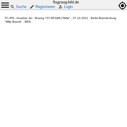
flugzeug-bild.de
Suche
Registrieren
Login
TC-JFN , Anadolu Jet , Boeing 737-8F2(WL)"Bitlis" , 07.10.2021 , Berlin-Brandenburg
"Willy Brandt" , BER ,