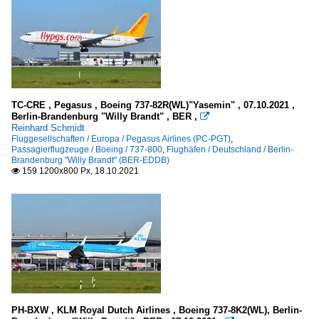
TC-CRE , Pegasus , Boeing 737-82R(WL)"Yasemin" , 07.10.2021 ,
Berlin-Brandenburg "Willy Brandt" , BER ,

Reinhard Schmidt
Fluggesellschaften / Europa / Pegasus Airlines (PC-PGT)
,
Passagierflugzeuge / Boeing / 737-800
,
Flughäfen / Deutschland / Berlin-
Brandenburg "Willy Brandt" (BER-EDDB)
159 1200x800 Px, 18.10.2021

PH-BXW , KLM Royal Dutch Airlines , Boeing 737-8K2(WL), Berlin-