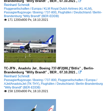
Brandenburg "Willy Brandt" , BER , 07.10.2021 ,

Reinhard Schmidt
Fluggesellschaften / Europa / KLM Royal Dutch Airlines (KL-KLM)
,
Passagierflugzeuge / Boeing / 737-800
,
Flughäfen / Deutschland / Berlin-
Brandenburg "Willy Brandt" (BER-EDDB)
171 1200x800 Px, 18.10.2021

TC-JFN , Anadolu Jet , Boeing 737-8F2(WL)"Bitlis" , Berlin-
Brandenburg "Willy Brandt" , BER , 07.10.2021 ,

Reinhard Schmidt
Passagierflugzeuge / Boeing / 737-800
,
Fluggesellschaften / Europa /
AJet/AnadoluJet (TK-THY)
,
Flughäfen / Deutschland / Berlin-Brandenburg
"Willy Brandt" (BER-EDDB)
158 1200x800 Px, 18.10.2021
