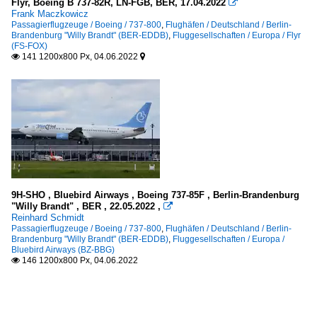
Flyr, Boeing B 737-82R, LN-FGB, BER, 17.04.2022

Frank Maczkowicz
Passagierflugzeuge / Boeing / 737-800
,
Flughäfen / Deutschland / Berlin-
Brandenburg "Willy Brandt" (BER-EDDB)
,
Fluggesellschaften / Europa / Flyr
(FS-FOX)
141 1200x800 Px, 04.06.2022


9H-SHO , Bluebird Airways , Boeing 737-85F , Berlin-Brandenburg
"Willy Brandt" , BER , 22.05.2022 ,

Reinhard Schmidt
Passagierflugzeuge / Boeing / 737-800
,
Flughäfen / Deutschland / Berlin-
Brandenburg "Willy Brandt" (BER-EDDB)
,
Fluggesellschaften / Europa /
Bluebird Airways (BZ-BBG)
146 1200x800 Px, 04.06.2022
