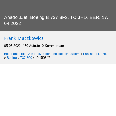
AnadoluJet, Boeing B 737-8F2, TC-JHD, BER, 17.
04.2022
Frank Maczkowicz
05.06.2022, 150 Aufrufe, 0 Kommentare
Bilder und Fotos von Flugzeugen und Hubschraubern
»
Passagierflugzeuge
»
Boeing
»
737-800
»
ID 150847