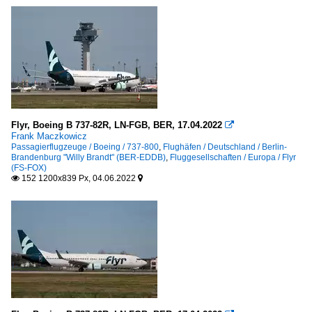
Flyr, Boeing B 737-82R, LN-FGB, BER, 17.04.2022

Frank Maczkowicz
Passagierflugzeuge / Boeing / 737-800
,
Flughäfen / Deutschland / Berlin-
Brandenburg "Willy Brandt" (BER-EDDB)
,
Fluggesellschaften / Europa / Flyr
(FS-FOX)
152 1200x839 Px, 04.06.2022

