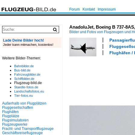
Forum
Kontakt
Impressum
AnadoluJet, Boeing B 737-8AS,
Bilder und Fotos von Flugzeugen und 
Passagierflu
Lade Deine Bilder hoch!
Jeder kann mitmachen, kostenlos!
Fluggesells
Flughäfen /
Weitere Bilder-Themen:
Bahnbilder.de
Bus-bild.de
Fahrzeugbilder.de
Schiffbilder.de
Flugzeug-bild.de
Staedte-fotos.de
Landschaftsfotos.eu
Tier-fotos.eu
Außerhalb von Flugplätzen
Fluggesellschaften
Flughäfen
Flugplätze
Flugsimulatoren
Flugzeugwerke
Fracht- und Transportflugzeuge
Geschäftsreiseflugzeuge