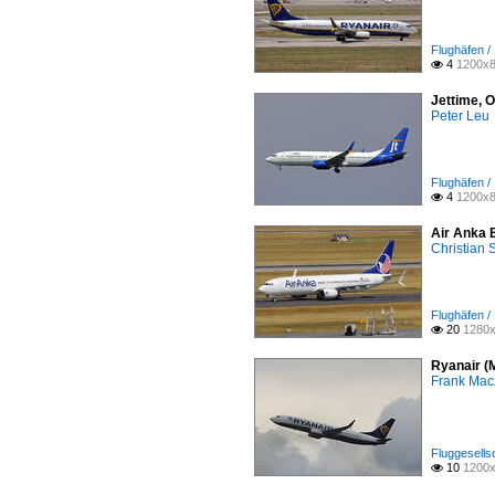
Flughäfen /
4
1200x8

Jettime, 
Peter Leu
Flughäfen /
4
1200x8

Air Anka 
Christian
Flughäfen /
20
1280x

Ryanair (
Frank Mac
Fluggesells
10
1200x
