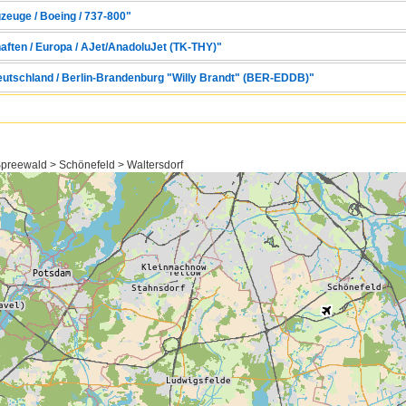
zeuge / Boeing / 737-800"
haften / Europa / AJet/AnadoluJet (TK-THY)"
Deutschland / Berlin-Brandenburg "Willy Brandt" (BER-EDDB)"
reewald > Schönefeld > Waltersdorf