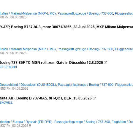
 Italien / Mailand-Malpensa (MXP-LIMC)
,
Passagierflugzeuge / Boeing / 737-800
,
Fluggesells
00 Px, 06.08.2026
OY-JZP, Boeing B737-8U3, msn: 38071/3855, 28.Juni 2026, MXP Milano Malpensa,
 Italien / Mailand-Malpensa (MXP-LIMC)
,
Passagierflugzeuge / Boeing / 737-800
,
Fluggesellsc
00 Px, 06.08.2026
Boeing 737-85F TC-MGR rollt zum Gate in Düsseldorf 2.8.2026

 Schürmann
 Deutschland / Düsseldorf (DUS-EDDL)
,
Passagierflugzeuge / Boeing / 737-800
,
Fluggesellsc
853 Px, 04.08.2026
Malta Air), Boeing B 737-8AS, 9H-QCT, BER, 15.05.2026

zkowicz
chaften / Europa / Ryanair (FR-RYR)
,
Passagierflugzeuge / Boeing / 737-800
,
Flughäfen / De
837 Px, 03.08.2026
