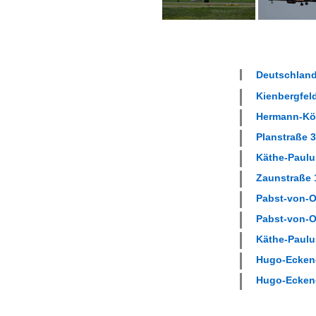
Deutschland
Kienbergfeld
Hermann-Köh
Planstraße 3
Käthe-Paulus
Zaunstraße 1
Pabst-von-Oh
Pabst-von-Oh
Käthe-Paulus
Hugo-Eckener
Hugo-Eckener