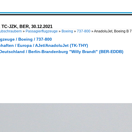
 TC-JZK, BER, 30.12.2021
Hubschraubern
»
Passagierflugzeuge
»
Boeing
»
737-800
»
AnadoluJet, Boeing B 
gzeuge / Boeing / 737-800
chaften / Europa / AJet/AnadoluJet (TK-THY)
 Deutschland / Berlin-Brandenburg "Willy Brandt" (BER-EDDB)