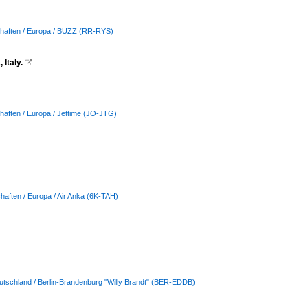
chaften / Europa / BUZZ (RR-RYS)
 Italy.

haften / Europa / Jettime (JO-JTG)
haften / Europa / Air Anka (6K-TAH)
utschland / Berlin-Brandenburg "Willy Brandt" (BER-EDDB)