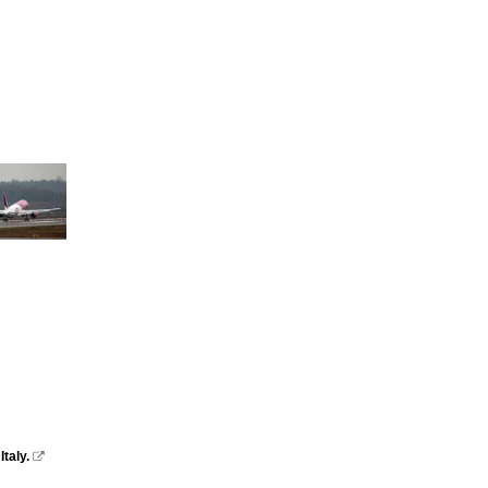
taly.
