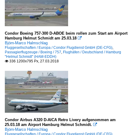
Condor Boeing 757-300 D-ABOE beim rollen zum Start am Airport
Hamburg Helmut Schmidt am 25.03.18

Björn-Marco Halmschlag
Fluggesellschaften / Europa / Condor Flugdienst GmbH (DE-CFG)
,
Passagierflugzeuge / Boeing / 757
,
Flughäfen / Deutschland / Hamburg
"Helmut Schmidt" (HAM-EDDH)
336 1200x795 Px, 27.03.2018

Condor Airbus A320 D-AICA Retro Livery aufgenommen am
25.03.18 am Airport Hamburg Helmut Schmidt.

Björn-Marco Halmschlag
Fluggesellschaften / Europa / Condor Flugdienst GmbH (DE-CFG)
,