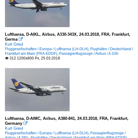
Lufthansa, D-AIKL, Airbus, A330-343X, 24.03.2018, FRA, Frankfurt,
Germa

Kurt Greul
Fluggesellschaften / Europa / Lufthansa (LH-DLH)
,
Flughäfen / Deutschland /
Frankfurt am Main (FRA-EDDF)
,
Passagierflugzeuge / Airbus / A 330-
312 1200x800 Px, 25.03.2018

Lufthansa, D-AIMC, Airbus, A380-841, 24.03.2018, FRA, Frankfurt,
Germany

Kurt Greul
Fluggesellschaften / Europa / Lufthansa (LH-DLH)
,
Passagierflugzeuge /
Airbus / A 380-
,
Flughäfen / Deutschland / Frankfurt am Main (FRA-EDDF)