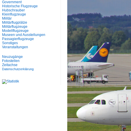
Government
Historische Flugzeuge
Hubschrauber
Kleinflugzeuge
Militär
Militärflugplätze
Militärflugzeuge
Modellflugzeuge
Museen und Ausstellungen
Passagierflugzeuge
Sonstiges
Veranstaltungen
Neuzugänge
Fotostellen
Zeitachse
Datenschutzerklärung