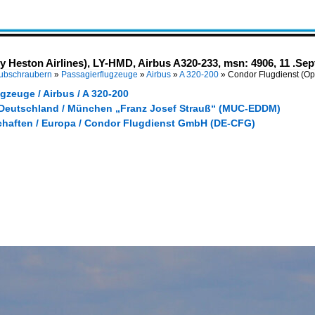
y Heston Airlines), LY-HMD, Airbus A320-233, msn: 4906, 11 .
Hubschraubern
»
Passagierflugzeuge
»
Airbus
»
A 320-200
»
Condor Flugdienst (Op
gzeuge / Airbus / A 320-200
 Deutschland / München „Franz Josef Strauß“ (MUC-EDDM)
chaften / Europa / Condor Flugdienst GmbH (DE-CFG)