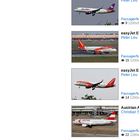
Peter Leu
Passagierfl
9
1200x8

easyJet E
Peter Leu
Passagierfl
15
1200x

easyJet E
Peter Leu
Passagierfl
14
1200x

Austrian 
Christian
Passagierfl
22
1280x
