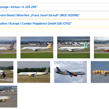
zeuge / Airbus / A 320-200"
 Deutschland / München „Franz Josef Strauß“ (MUC-EDDM)"
haften / Europa / Condor Flugdienst GmbH (DE-CFG)"