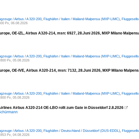
ugzeuge / Airbus / A 320-200
,
Flughäfen / Italien / Mailand-Malpensa (MXP-LIMC)
,
Fluggesells
00 Px, 06.08.2026
urope, OE-IZL, Airbus A320-214, msn: 6927, 28.Juni 2026, MXP Milano Malpensa,
ugzeuge / Airbus / A 320-200
,
Flughäfen / Italien / Mailand-Malpensa (MXP-LIMC)
,
Fluggesell
800 Px, 05.08.2026
urope, OE-IVE, Airbus A320-214, msn: 7132, 28.Juni 2026, MXP Milano Malpensa,
ugzeuge / Airbus / A 320-200
,
Flughäfen / Italien / Mailand-Malpensa (MXP-LIMC)
,
Fluggesell
800 Px, 05.08.2026
Airlines Airbus A320-214 OE-LBO rollt zum Gate in Düsseldorf 2.8.2026

 Schürmann
ugzeuge / Airbus / A 320-200
,
Flughäfen / Deutschland / Düsseldorf (DUS-EDDL)
,
Fluggesells
853 Px, 04.08.2026