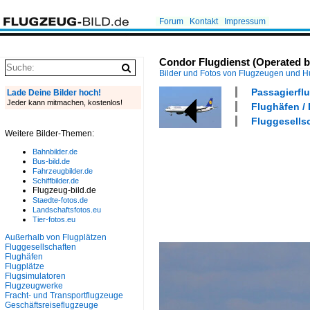
Forum
Kontakt
Impressum
Condor Flugdienst (Operated b
Bilder und Fotos von Flugzeugen und 
Passagierflu
Lade Deine Bilder hoch!
Jeder kann mitmachen, kostenlos!
Flughäfen /
Fluggesells
Weitere Bilder-Themen:
Bahnbilder.de
Bus-bild.de
Fahrzeugbilder.de
Schiffbilder.de
Flugzeug-bild.de
Staedte-fotos.de
Landschaftsfotos.eu
Tier-fotos.eu
Außerhalb von Flugplätzen
Fluggesellschaften
Flughäfen
Flugplätze
Flugsimulatoren
Flugzeugwerke
Fracht- und Transportflugzeuge
Geschäftsreiseflugzeuge