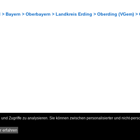
 > Bayern > Oberbayern > Landkreis Erding > Oberding (VGem) >
und Zugriffe zu analysieren. Sie können zwischen personalisierter und nicht-pers
 erfahren