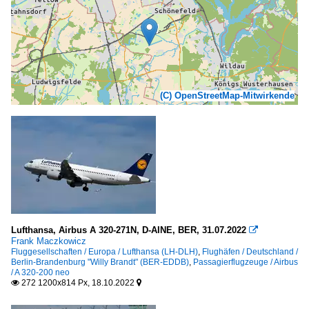
(C) OpenStreetMap-Mitwirkende
Lufthansa, Airbus A 320-271N, D-AINE, BER, 31.07.2022

Frank Maczkowicz
Fluggesellschaften / Europa / Lufthansa (LH-DLH)
,
Flughäfen / Deutschland /
Berlin-Brandenburg "Willy Brandt" (BER-EDDB)
,
Passagierflugzeuge / Airbus
/ A 320-200 neo
272 1200x814 Px, 18.10.2022

