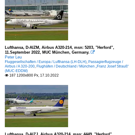
Lufthansa, D-AIZM, Airbus A320-214, msn: 5203, "Herford",
11.September 2022, MUC München, Germany.

Peter Leu
Fluggesellschaften / Europa / Lufthansa (LH-DLH)
,
Passagierflugzeuge /
Airbus / A 320-200
,
Flughäfen / Deutschland / München „Franz Josef Strauß“
(MUC-EDDM)
187 1200x800 Px, 17.10.2022

Lufthansa, D-AIZJ, Airbus A320-214, msn: 4449, "Herford",