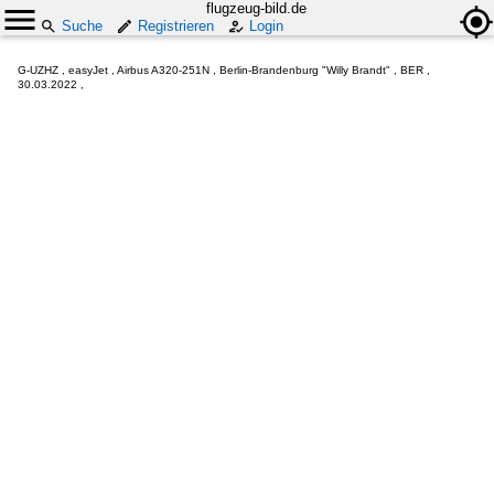
flugzeug-bild.de
Suche
Registrieren
Login
G-UZHZ , easyJet , Airbus A320-251N , Berlin-Brandenburg "Willy Brandt" , BER ,
30.03.2022 ,