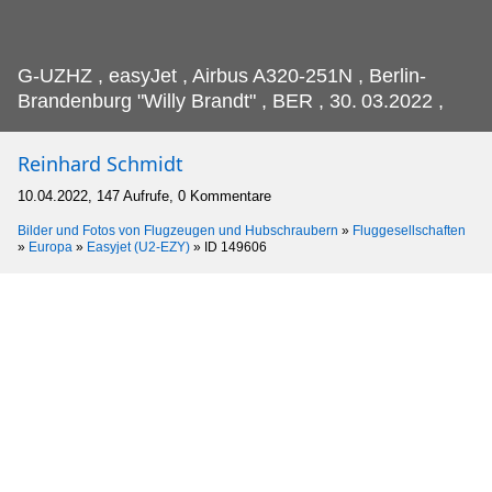
G-UZHZ , easyJet , Airbus A320-251N , Berlin-
Brandenburg "Willy Brandt" , BER , 30.
03.2022 ,
Reinhard Schmidt
10.04.2022, 147 Aufrufe, 0 Kommentare
Bilder und Fotos von Flugzeugen und Hubschraubern
»
Fluggesellschaften
»
Europa
»
Easyjet (U2-EZY)
»
ID 149606