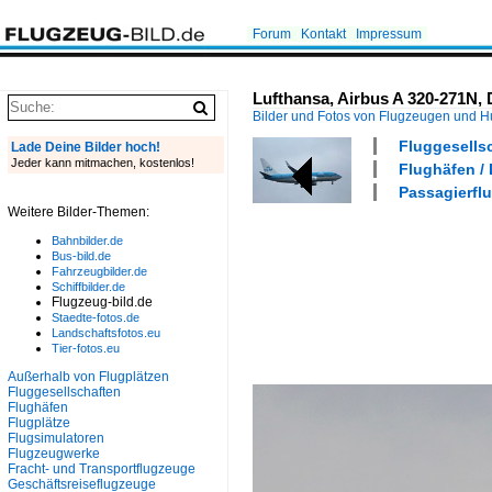
Forum
Kontakt
Impressum
Lufthansa, Airbus A 320-271N, 
Bilder und Fotos von Flugzeugen und 
Fluggesells
Lade Deine Bilder hoch!
Jeder kann mitmachen, kostenlos!
Flughäfen /
Passagierflu
Weitere Bilder-Themen:
Bahnbilder.de
Bus-bild.de
Fahrzeugbilder.de
Schiffbilder.de
Flugzeug-bild.de
Staedte-fotos.de
Landschaftsfotos.eu
Tier-fotos.eu
Außerhalb von Flugplätzen
Fluggesellschaften
Flughäfen
Flugplätze
Flugsimulatoren
Flugzeugwerke
Fracht- und Transportflugzeuge
Geschäftsreiseflugzeuge