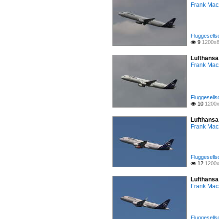
Frank Mac
Fluggesells
9
1200x8

Lufthansa
Frank Mac
Fluggesells
10
1200x

Lufthansa
Frank Mac
Fluggesells
12
1200x

Lufthansa
Frank Mac
Fluggesells