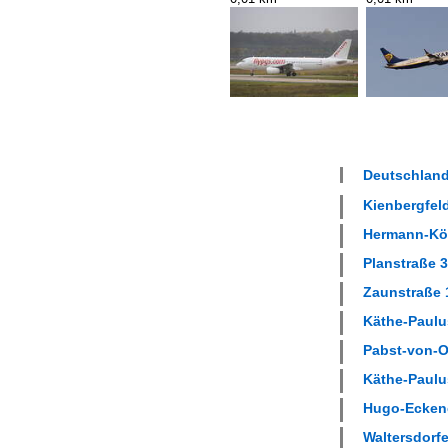
Deutschland
Kienbergfeld
Hermann-Köh
Planstraße 3
Zaunstraße 1
Käthe-Paulus
Pabst-von-Oh
Käthe-Paulus
Hugo-Eckener
Waltersdorfer