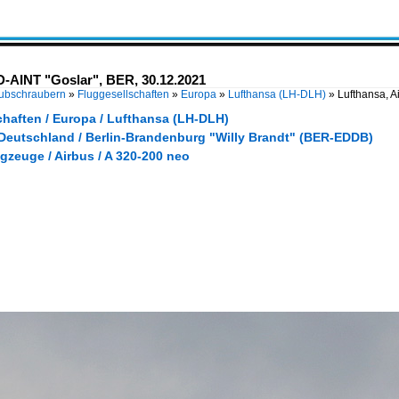
D-AINT "Goslar", BER, 30.12.2021
Hubschraubern
»
Fluggesellschaften
»
Europa
»
Lufthansa (LH-DLH)
»
Lufthansa, A
chaften / Europa / Lufthansa (LH-DLH)
 Deutschland / Berlin-Brandenburg "Willy Brandt" (BER-EDDB)
gzeuge / Airbus / A 320-200 neo