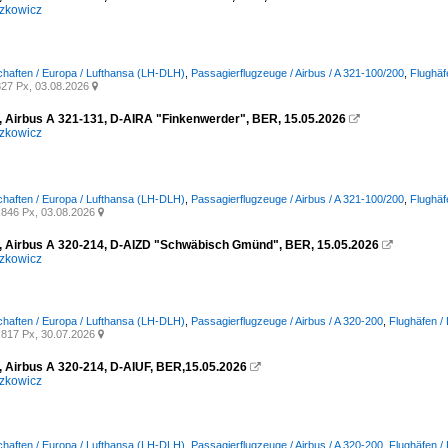
zkowicz
chaften / Europa / Lufthansa (LH-DLH)
,
Passagierflugzeuge / Airbus / A 321-100/200
,
Flughäf
27 Px, 03.08.2026

, Airbus A 321-131, D-AIRA "Finkenwerder", BER, 15.05.2026

zkowicz
chaften / Europa / Lufthansa (LH-DLH)
,
Passagierflugzeuge / Airbus / A 321-100/200
,
Flughäf
846 Px, 03.08.2026

, Airbus A 320-214, D-AIZD "Schwäbisch Gmünd", BER, 15.05.2026

zkowicz
chaften / Europa / Lufthansa (LH-DLH)
,
Passagierflugzeuge / Airbus / A 320-200
,
Flughäfen /
817 Px, 30.07.2026

, Airbus A 320-214, D-AIUF, BER,15.05.2026

zkowicz
chaften / Europa / Lufthansa (LH-DLH)
,
Passagierflugzeuge / Airbus / A 320-200
,
Flughäfen /