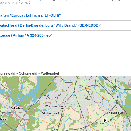
828 Px, 29.07.2026

aften / Europa / Lufthansa (LH-DLH)"
Deutschland / Berlin-Brandenburg "Willy Brandt" (BER-EDDB)"
zeuge / Airbus / A 320-200 neo"
reewald > Schönefeld > Waltersdorf