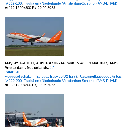
/ A 319-100
,
Flughäfen / Niederlande / Amsterdam-Schiphol (AMS-EHAM)
162 1200x800 Px, 20.06.2023

easyJet, G-EJCO, Airbus A320-214, msn: 5648, 19.Mai 2023, AMS
Amsterdam, Netherlands.

Peter Leu
Fluggesellschaften / Europa / Easyjet (U2-EZY)
,
Passagierflugzeuge / Airbus
/ A 320-200
,
Flughäfen / Niederlande / Amsterdam-Schiphol (AMS-EHAM)
139 1200x800 Px, 19.06.2023
