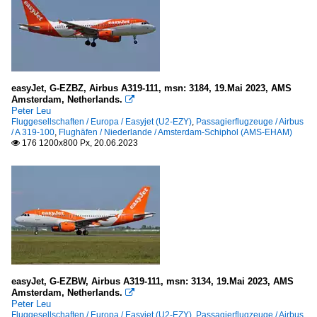
easyJet, G-EZBZ, Airbus A319-111, msn: 3184, 19.Mai 2023, AMS
Amsterdam, Netherlands.

Peter Leu
Fluggesellschaften / Europa / Easyjet (U2-EZY)
,
Passagierflugzeuge / Airbus
/ A 319-100
,
Flughäfen / Niederlande / Amsterdam-Schiphol (AMS-EHAM)
176 1200x800 Px, 20.06.2023

easyJet, G-EZBW, Airbus A319-111, msn: 3134, 19.Mai 2023, AMS
Amsterdam, Netherlands.

Peter Leu
Fluggesellschaften / Europa / Easyjet (U2-EZY)
,
Passagierflugzeuge / Airbus