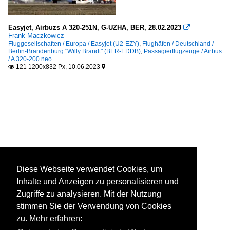
Easyjet, Airbuzs A 320-251N, G-UZHA, BER, 28.02.2023

Frank Maczkowicz
Fluggesellschaften / Europa / Easyjet (U2-EZY)
,
Flughäfen / Deutschland /
Berlin-Brandenburg "Willy Brandt" (BER-EDDB)
,
Passagierflugzeuge / Airbus
/ A 320-200 neo
121 1200x832 Px, 10.06.2023


Diese Webseite verwendet Cookies, um
Inhalte und Anzeigen zu personalisieren und
Zugriffe zu analysieren. Mit der Nutzung
stimmen Sie der Verwendung von Cookies
zu. Mehr erfahren: