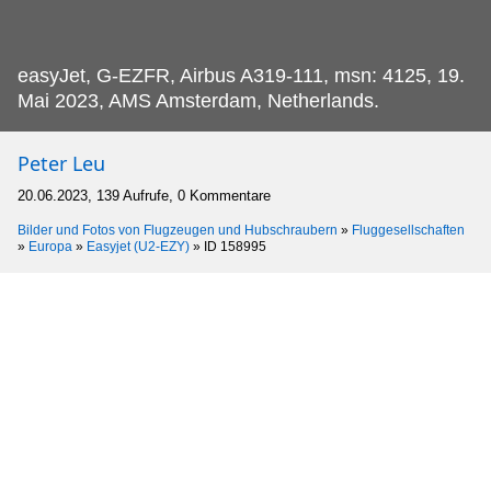
easyJet, G-EZFR, Airbus A319-111, msn: 4125, 19.
Mai 2023, AMS Amsterdam, Netherlands.
Peter Leu
20.06.2023, 139 Aufrufe, 0 Kommentare
Bilder und Fotos von Flugzeugen und Hubschraubern
»
Fluggesellschaften
»
Europa
»
Easyjet (U2-EZY)
»
ID 158995