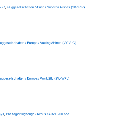
 777
,
Fluggesellschaften / Asien / Suparna Airlines (Y8-YZR)
luggesellschaften / Europa / Vueling Airlines (VY-VLG)
luggesellschaften / Europa / World2fly (2W-WFL)
ays
,
Passagierflugzeuge / Airbus / A 321-200 neo