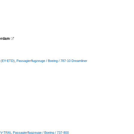
terdam

s (EY-ETD)
,
Passagierflugzeuge / Boeing / 787-10 Dreamliner
(HV-TRA)
,
Passagierflugzeuge / Boeing / 737-800