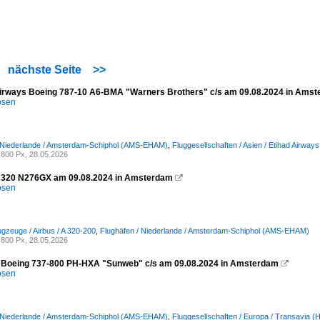
nächste Seite
>>
rways Boeing 787-10 A6-BMA "Warners Brothers" c/s am 09.08.2024 in Ams
osen
/ Niederlande / Amsterdam-Schiphol (AMS-EHAM)
,
Fluggesellschaften / Asien / Etihad Airway
800 Px, 28.05.2026
A320 N276GX am 09.08.2024 in Amsterdam

osen
ugzeuge / Airbus / A 320-200
,
Flughäfen / Niederlande / Amsterdam-Schiphol (AMS-EHAM)
800 Px, 28.05.2026
 Boeing 737-800 PH-HXA "Sunweb" c/s am 09.08.2024 in Amsterdam

osen
/ Niederlande / Amsterdam-Schiphol (AMS-EHAM)
,
Fluggesellschaften / Europa / Transavia 