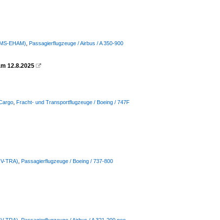
(AMS-EHAM)
,
Passagierflugzeuge / Airbus / A 350-900
am 12.8.2025

 Cargo
,
Fracht- und Transportflugzeuge / Boeing / 747F
(HV-TRA)
,
Passagierflugzeuge / Boeing / 737-800