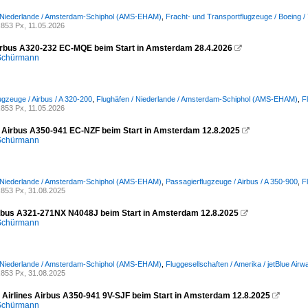
/ Niederlande / Amsterdam-Schiphol (AMS-EHAM)
,
Fracht- und Transportflugzeuge / Boeing /
853 Px, 11.05.2026
irbus A320-232 EC-MQE beim Start in Amsterdam 28.4.2026

 Schürmann
ugzeuge / Airbus / A 320-200
,
Flughäfen / Niederlande / Amsterdam-Schiphol (AMS-EHAM)
,
F
853 Px, 11.05.2026
 Airbus A350-941 EC-NZF beim Start in Amsterdam 12.8.2025

 Schürmann
/ Niederlande / Amsterdam-Schiphol (AMS-EHAM)
,
Passagierflugzeuge / Airbus / A 350-900
,
F
853 Px, 31.08.2025
irbus A321-271NX N4048J beim Start in Amsterdam 12.8.2025

 Schürmann
/ Niederlande / Amsterdam-Schiphol (AMS-EHAM)
,
Fluggesellschaften / Amerika / jetBlue Airw
853 Px, 31.08.2025
 Airlines Airbus A350-941 9V-SJF beim Start in Amsterdam 12.8.2025

 Schürmann