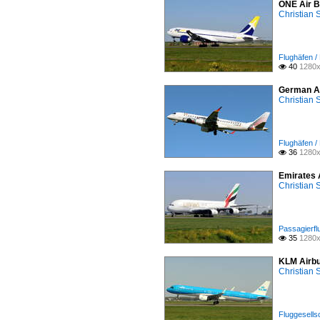
ONE Air B
Christian
Flughäfen 
40
1280x

German A
Christian
Flughäfen 
36
1280x

Emirates 
Christian
Passagierflu
35
1280x

KLM Airbu
Christian
Fluggesells