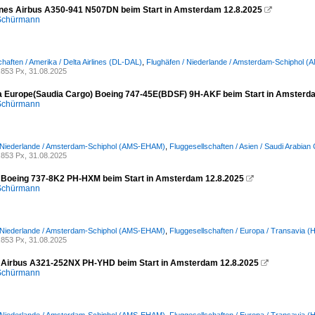
lines Airbus A350-941 N507DN beim Start in Amsterdam 12.8.2025

 Schürmann
haften / Amerika / Delta Airlines (DL-DAL)
,
Flughäfen / Niederlande / Amsterdam-Schiphol 
853 Px, 31.08.2025
ta Europe(Saudia Cargo) Boeing 747-45E(BDSF) 9H-AKF beim Start in Amsterd
 Schürmann
/ Niederlande / Amsterdam-Schiphol (AMS-EHAM)
,
Fluggesellschaften / Asien / Saudi Arabian
853 Px, 31.08.2025
 Boeing 737-8K2 PH-HXM beim Start in Amsterdam 12.8.2025

 Schürmann
/ Niederlande / Amsterdam-Schiphol (AMS-EHAM)
,
Fluggesellschaften / Europa / Transavia 
853 Px, 31.08.2025
 Airbus A321-252NX PH-YHD beim Start in Amsterdam 12.8.2025

 Schürmann