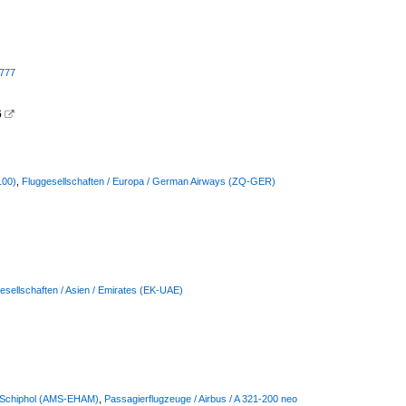
 777
6

100)
,
Fluggesellschaften / Europa / German Airways (ZQ-GER)
esellschaften / Asien / Emirates (EK-UAE)
m-Schiphol (AMS-EHAM)
,
Passagierflugzeuge / Airbus / A 321-200 neo