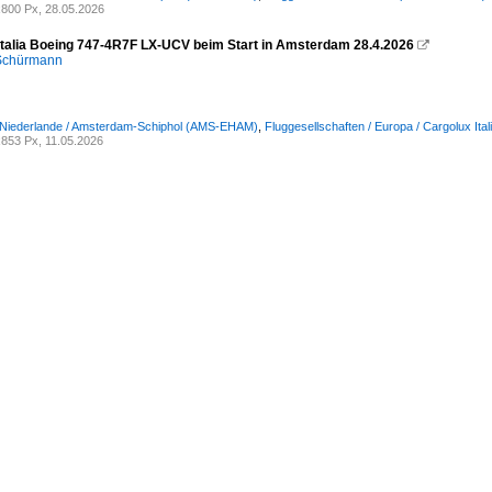
800 Px, 28.05.2026
Italia Boeing 747-4R7F LX-UCV beim Start in Amsterdam 28.4.2026

 Schürmann
/ Niederlande / Amsterdam-Schiphol (AMS-EHAM)
,
Fluggesellschaften / Europa / Cargolux Ita
853 Px, 11.05.2026