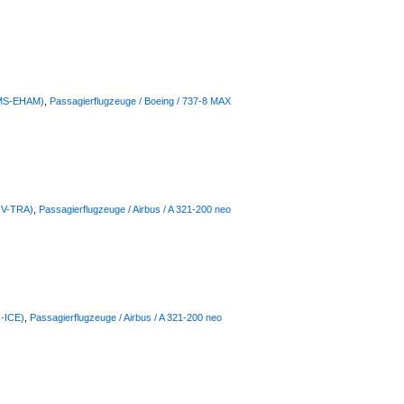
(AMS-EHAM)
,
Passagierflugzeuge / Boeing / 737-8 MAX
(HV-TRA)
,
Passagierflugzeuge / Airbus / A 321-200 neo
I-ICE)
,
Passagierflugzeuge / Airbus / A 321-200 neo