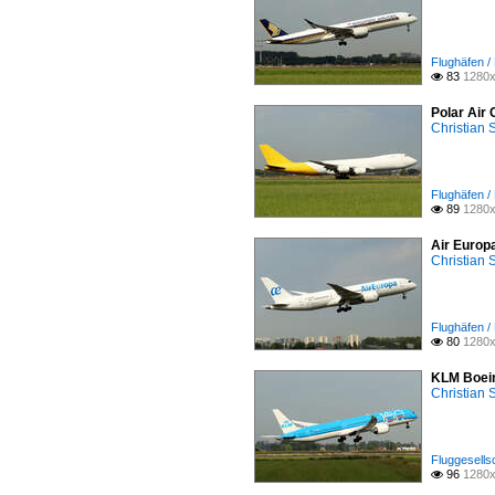
Flughäfen 
83
1280x

Polar Air
Christian
Flughäfen 
89
1280x

Air Europ
Christian
Flughäfen 
80
1280x

KLM Boein
Christian
Fluggesells
96
1280x
