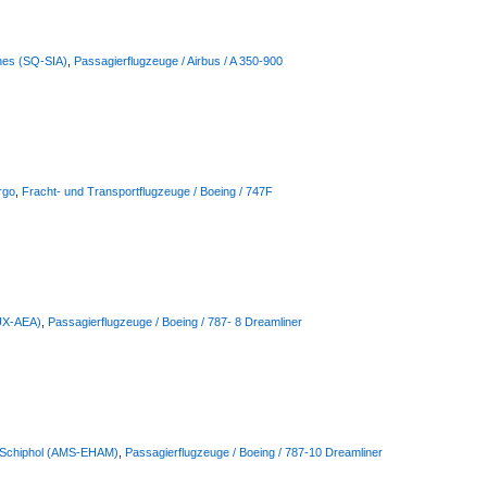
ines (SQ-SIA)
,
Passagierflugzeuge / Airbus / A 350-900
rgo
,
Fracht- und Transportflugzeuge / Boeing / 747F
(UX-AEA)
,
Passagierflugzeuge / Boeing / 787- 8 Dreamliner
m-Schiphol (AMS-EHAM)
,
Passagierflugzeuge / Boeing / 787-10 Dreamliner