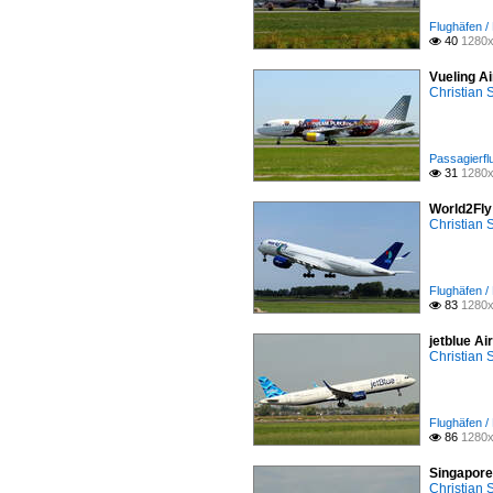
Flughäfen 
40
1280x

Vueling A
Christian
Passagierfl
31
1280x

World2Fly
Christian
Flughäfen 
83
1280x

jetblue A
Christian
Flughäfen 
86
1280x

Singapore
Christian