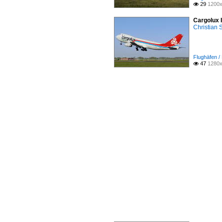
29
1200x

Cargolux 
Christian
Flughäfen 
47
1280x
