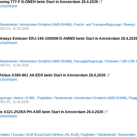
oeing 777-F G-ONEH beim Start in Amsterdam 28.4.2026

 Schürmann
/ Niederlande / Amsterdam-Schiphol (AMS-EHAM)
,
Fracht- und Transportflugzeuge / Boeing /
853 Px, 11.05.2026
irways Embraer ERJ-190-100IGW D-AMWO beim Start in Amsterdam 28.4.202
 Schürmann
/ Niederlande / Amsterdam-Schiphol (AMS-EHAM)
,
Passagierflugzeuge / Embraer / 190 (190-
853 Px, 11.05.2026
Airbus A380-861 A6-EDX beim Start in Amsterdam 28.4.2026

 Schürmann
gzeuge / Airbus / A 380-
,
Flughäfen / Niederlande / Amsterdam-Schiphol (AMS-EHAM)
,
Flugg
853 Px, 11.05.2026
s A321-252NX PH-AXR beim Start in Amsterdam 28.4.2026

 Schürmann
chaften / Europa / KLM Royal Dutch Airlines (KL-KLM)
,
Flughäfen / Niederlande / Amsterda