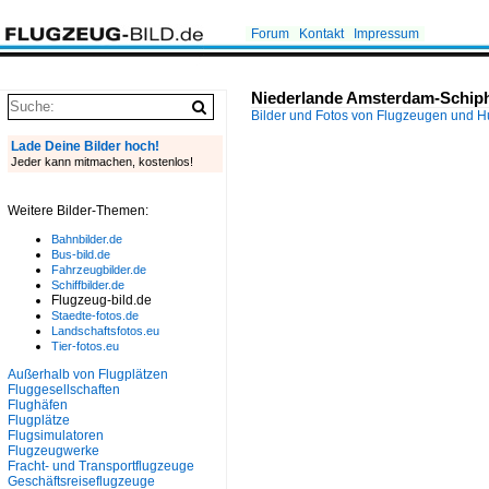
Forum
Kontakt
Impressum
Niederlande Amsterdam-Schip
Bilder und Fotos von Flugzeugen und 
Lade Deine Bilder hoch!
Jeder kann mitmachen, kostenlos!
Weitere Bilder-Themen:
Bahnbilder.de
Bus-bild.de
Fahrzeugbilder.de
Schiffbilder.de
Flugzeug-bild.de
Staedte-fotos.de
Landschaftsfotos.eu
Tier-fotos.eu
Außerhalb von Flugplätzen
Fluggesellschaften
Flughäfen
Flugplätze
Flugsimulatoren
Flugzeugwerke
Fracht- und Transportflugzeuge
Geschäftsreiseflugzeuge