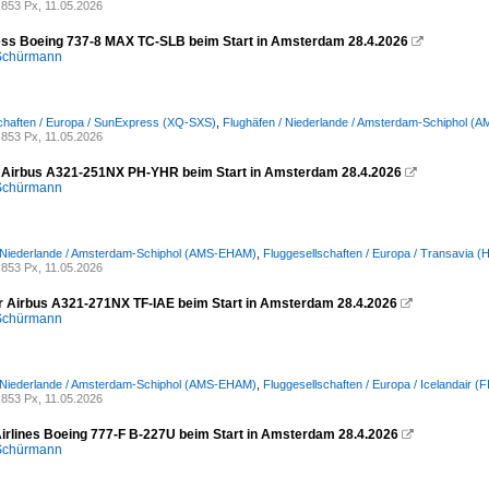
853 Px, 11.05.2026
ss Boeing 737-8 MAX TC-SLB beim Start in Amsterdam 28.4.2026

 Schürmann
chaften / Europa / SunExpress (XQ-SXS)
,
Flughäfen / Niederlande / Amsterdam-Schiphol 
853 Px, 11.05.2026
 Airbus A321-251NX PH-YHR beim Start in Amsterdam 28.4.2026

 Schürmann
/ Niederlande / Amsterdam-Schiphol (AMS-EHAM)
,
Fluggesellschaften / Europa / Transavia 
853 Px, 11.05.2026
ir Airbus A321-271NX TF-IAE beim Start in Amsterdam 28.4.2026

 Schürmann
/ Niederlande / Amsterdam-Schiphol (AMS-EHAM)
,
Fluggesellschaften / Europa / Icelandair (F
853 Px, 11.05.2026
irlines Boeing 777-F B-227U beim Start in Amsterdam 28.4.2026

 Schürmann