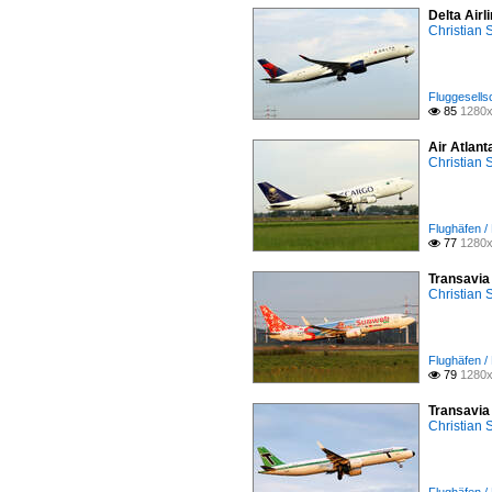
Delta Air
Christian
Fluggesellsc
85
1280x

Air Atlan
Christian
Flughäfen 
77
1280x

Transavia
Christian
Flughäfen 
79
1280x

Transavia
Christian