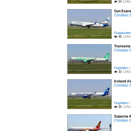
34
1280x

Sun Expre
Christian
Fluggesells
46
1280x

Transavia
Christian
Flughäfen 
33
1280x

Iceland A
Christian
Flughäfen 
35
1280x

Suparna A
Christian