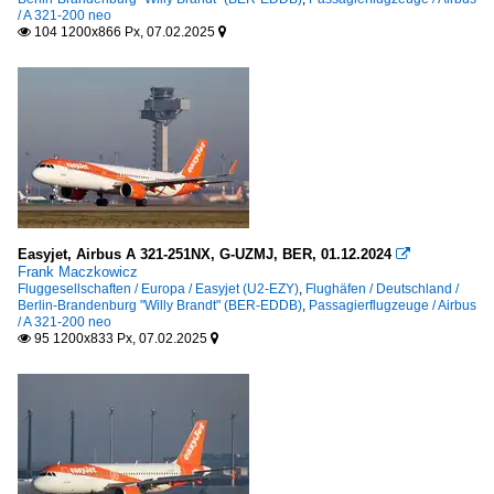
/ A 321-200 neo
104 1200x866 Px, 07.02.2025


Easyjet, Airbus A 321-251NX, G-UZMJ, BER, 01.12.2024

Frank Maczkowicz
Fluggesellschaften / Europa / Easyjet (U2-EZY)
,
Flughäfen / Deutschland /
Berlin-Brandenburg "Willy Brandt" (BER-EDDB)
,
Passagierflugzeuge / Airbus
/ A 321-200 neo
95 1200x833 Px, 07.02.2025

