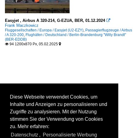
Easyjet , Airbus A 320-214, G-EZUA, BER, 01.12.2024

Frank Maczkowicz
Fluggesellschaften / Europa / Easyjet (U2-EZY)
,
Passagierflugzeuge / Airbus
/ A 320-200
,
Flughäfen / Deutschland / Berlin-Brandenburg "Willy Brandt"
(BER-EDDB)
94 1200x870 Px, 05.02.2025


Diese Webseite verwendet Cookies, um
Inhalte und Anzeigen zu personalisieren und
Zugriffe zu analysieren. Mit der Nutzung
stimmen Sie der Verwendung von Cookies
zu. Mehr erfahren:
Datenschutz
,
Personalisierte Werbung