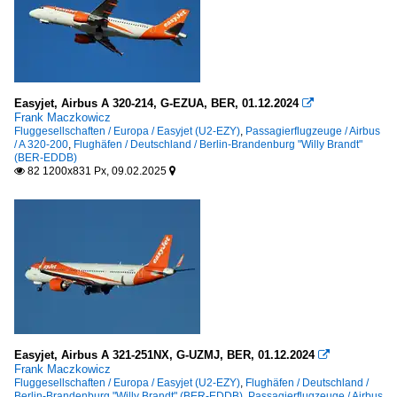
Easyjet, Airbus A 320-214, G-EZUA, BER, 01.12.2024

Frank Maczkowicz
Fluggesellschaften / Europa / Easyjet (U2-EZY)
,
Passagierflugzeuge / Airbus
/ A 320-200
,
Flughäfen / Deutschland / Berlin-Brandenburg "Willy Brandt"
(BER-EDDB)
82 1200x831 Px, 09.02.2025


Easyjet, Airbus A 321-251NX, G-UZMJ, BER, 01.12.2024

Frank Maczkowicz
Fluggesellschaften / Europa / Easyjet (U2-EZY)
,
Flughäfen / Deutschland /
Berlin-Brandenburg "Willy Brandt" (BER-EDDB)
,
Passagierflugzeuge / Airbus