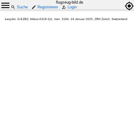
flugzeug-bild.de
Suche
Registrieren
Login
easyJet, G-EZBZ, Airbus A319-111, msn: 3184, 24.Januar 2025, ZRH Zürich, Switzerland