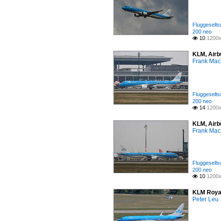
Fluggesells
200 neo
10
1200x

KLM, Airb
Frank Mac
Fluggesells
200 neo
14
1200x

KLM, Airb
Frank Mac
Fluggesells
200 neo
10
1200x

KLM Royal
Peter Leu