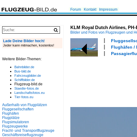
Forum
Kontakt
Impressum
KLM Royal Dutch Airlines, PH-
Bilder und Fotos von Flugzeugen und 
Fluggesells
Lade Deine Bilder hoch!
Jeder kann mitmachen, kostenlos!
Flughäfen /
Passagierflu
Weitere Bilder-Themen:
Bahnbilder.de
Bus-bild.de
Fahrzeugbilder.de
Schiffbilder.de
Flugzeug-bild.de
Staedte-fotos.de
Landschaftsfotos.eu
Tier-fotos.eu
Außerhalb von Flugplätzen
Fluggesellschaften
Flughäfen
Flugplätze
Flugsimulatoren
Flugzeugwerke
Fracht- und Transportflugzeuge
Geschäftsreiseflugzeuge