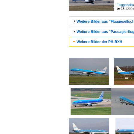
Fluggesells
18
1200x

Weitere Bilder aus "Fluggesellsc
Weitere Bilder aus "Passagierflug
Weitere Bilder der PH-BXH