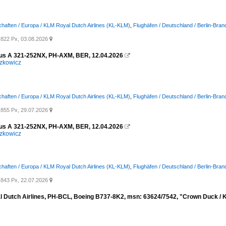
chaften / Europa / KLM Royal Dutch Airlines (KL-KLM)
,
Flughäfen / Deutschland / Berlin-Bra
822 Px, 03.08.2026

us A 321-252NX, PH-AXM, BER, 12.04.2026

zkowicz
chaften / Europa / KLM Royal Dutch Airlines (KL-KLM)
,
Flughäfen / Deutschland / Berlin-Bra
855 Px, 29.07.2026

us A 321-252NX, PH-AXM, BER, 12.04.2026

zkowicz
chaften / Europa / KLM Royal Dutch Airlines (KL-KLM)
,
Flughäfen / Deutschland / Berlin-Bra
843 Px, 22.07.2026

 Dutch Airlines, PH-BCL, Boeing B737-8K2, msn: 63624/7542, "Crown Duck / Kr