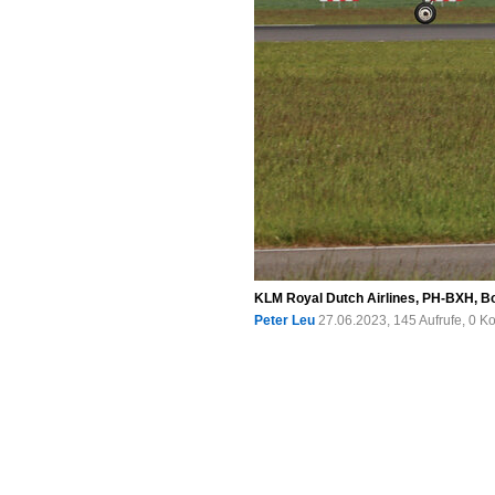
KLM Royal Dutch Airlines, PH-BXH, B
Peter Leu
27.06.2023, 145 Aufrufe, 0 