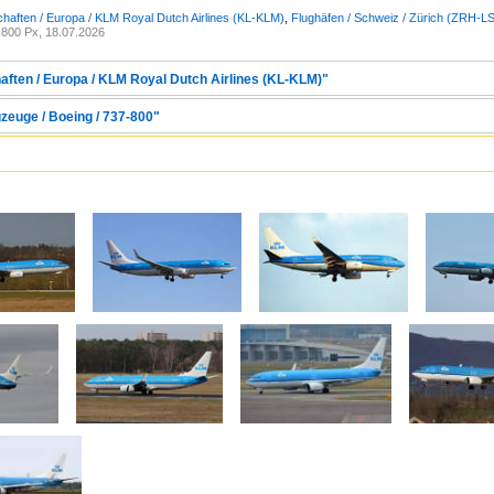
chaften / Europa / KLM Royal Dutch Airlines (KL-KLM)
,
Flughäfen / Schweiz / Zürich (ZRH-L
800 Px, 18.07.2026
haften / Europa / KLM Royal Dutch Airlines (KL-KLM)"
zeuge / Boeing / 737-800"