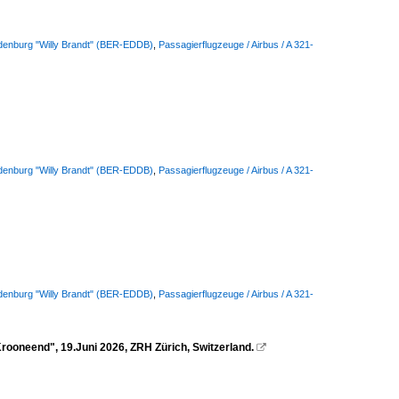
ndenburg "Willy Brandt" (BER-EDDB)
,
Passagierflugzeuge / Airbus / A 321-
ndenburg "Willy Brandt" (BER-EDDB)
,
Passagierflugzeuge / Airbus / A 321-
ndenburg "Willy Brandt" (BER-EDDB)
,
Passagierflugzeuge / Airbus / A 321-
ooneend", 19.Juni 2026, ZRH Zürich, Switzerland.
