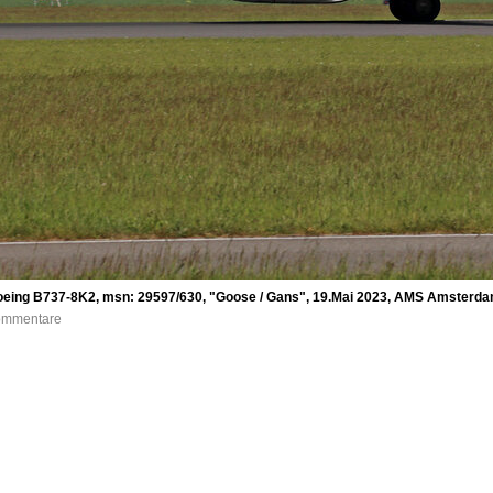
oeing B737-8K2, msn: 29597/630, "Goose / Gans", 19.Mai 2023, AMS Amsterda
Kommentare