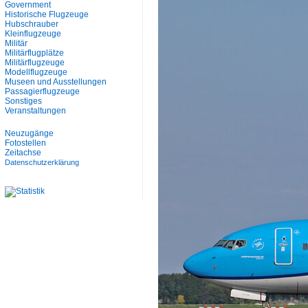
Government
Historische Flugzeuge
Hubschrauber
Kleinflugzeuge
Militär
Militärflugplätze
Militärflugzeuge
Modellflugzeuge
Museen und Ausstellungen
Passagierflugzeuge
Sonstiges
Veranstaltungen
Neuzugänge
Fotostellen
Zeitachse
Datenschutzerklärung