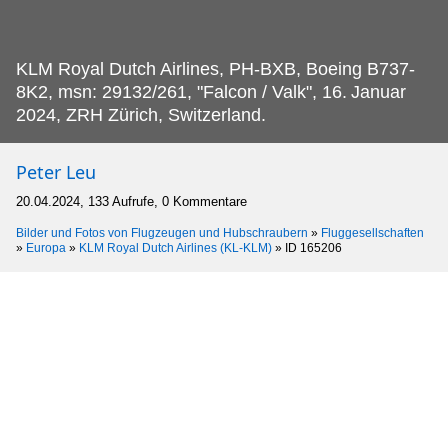
KLM Royal Dutch Airlines, PH-BXB, Boeing B737-
8K2, msn: 29132/261, "Falcon / Valk", 16.
Januar
2024, ZRH Zürich, Switzerland.
Peter Leu
20.04.2024, 133 Aufrufe, 0 Kommentare
Bilder und Fotos von Flugzeugen und Hubschraubern
»
Fluggesellschaften
»
Europa
»
KLM Royal Dutch Airlines (KL-KLM)
»
ID 165206