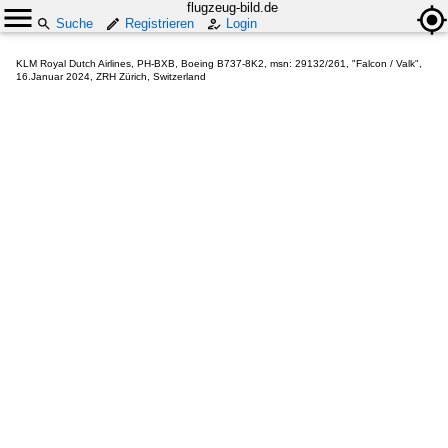
flugzeug-bild.de
Suche
Registrieren
Login
KLM Royal Dutch Airlines, PH-BXB, Boeing B737-8K2, msn: 29132/261, "Falcon / Valk",
16.Januar 2024, ZRH Zürich, Switzerland