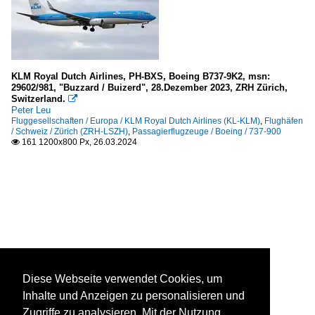
KLM Royal Dutch Airlines, PH-BXS, Boeing B737-9K2, msn:
29602/981, "Buzzard / Buizerd", 28.Dezember 2023, ZRH Zürich,
Switzerland.

Peter Leu
Fluggesellschaften / Europa / KLM Royal Dutch Airlines (KL-KLM)
,
Flughäfen
/ Schweiz / Zürich (ZRH-LSZH)
,
Passagierflugzeuge / Boeing / 737-900
161 1200x800 Px, 26.03.2024

Diese Webseite verwendet Cookies, um
Inhalte und Anzeigen zu personalisieren und
Zugriffe zu analysieren. Mit der Nutzung