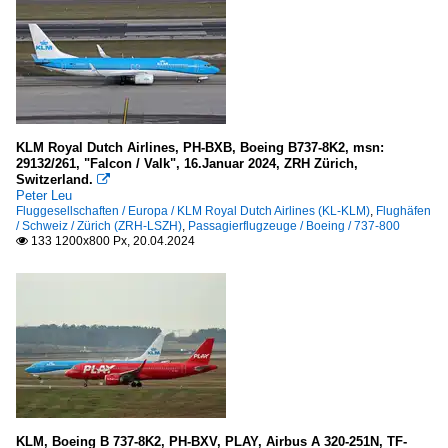
KLM Royal Dutch Airlines, PH-BXB, Boeing B737-8K2, msn:
29132/261, "Falcon / Valk", 16.Januar 2024, ZRH Zürich,
Switzerland.

Peter Leu
Fluggesellschaften / Europa / KLM Royal Dutch Airlines (KL-KLM)
,
Flughäfen
/ Schweiz / Zürich (ZRH-LSZH)
,
Passagierflugzeuge / Boeing / 737-800
133 1200x800 Px, 20.04.2024

KLM, Boeing B 737-8K2, PH-BXV, PLAY, Airbus A 320-251N, TF-