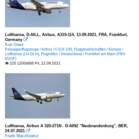
Lufthansa, D-AILL, Airbus, A319-114, 13.09.2021, FRA, Frankfurt,
Germany

Kurt Greul
Passagierflugzeuge / Airbus / A 319-100
,
Fluggesellschaften / Europa /
Lufthansa (LH-DLH)
,
Flughäfen / Deutschland / Frankfurt am Main (FRA-
EDDF)
220 1200x800 Px, 22.09.2021

Lufthansa, Airbus A 320-271N . D-AINZ "Neubrandenburg", BER,
24.07.2021

Frank Maczkowicz