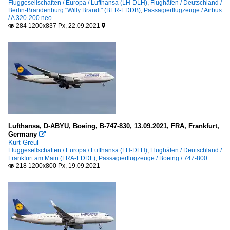
Fluggesellschaften / Europa / Lufthansa (LH-DLH)
,
Flughäfen / Deutschland /
Berlin-Brandenburg "Willy Brandt" (BER-EDDB)
,
Passagierflugzeuge / Airbus
/ A 320-200 neo
284 1200x837 Px, 22.09.2021


Lufthansa, D-ABYU, Boeing, B-747-830, 13.09.2021, FRA, Frankfurt,
Germany

Kurt Greul
Fluggesellschaften / Europa / Lufthansa (LH-DLH)
,
Flughäfen / Deutschland /
Frankfurt am Main (FRA-EDDF)
,
Passagierflugzeuge / Boeing / 747-800
218 1200x800 Px, 19.09.2021
