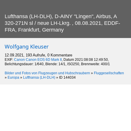
Lufthansa (LH-DLH), D-AINY "Lingen", Airbus, A
320-271N sl / neue LH-Lkrg.
, 08.08.2021, EDDF-
FRA, Frankfurt, Germany
Wolfgang Kleuser
12.09.2021, 193 Aufrufe, 0 Kommentare
EXIF:
Canon Canon EOS 6D Mark II
, Datum 2021:08:08 12:49:50,
Belichtungsdauer: 1/640, Blende: 14/1, ISO250, Brennweite: 400/1
Bilder und Fotos von Flugzeugen und Hubschraubern
»
Fluggesellschaften
»
Europa
»
Lufthansa (LH-DLH)
»
ID 144034