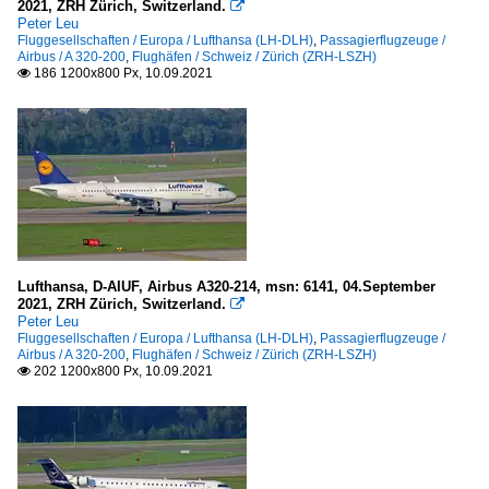
2021, ZRH Zürich, Switzerland.

Peter Leu
Fluggesellschaften / Europa / Lufthansa (LH-DLH)
,
Passagierflugzeuge /
Airbus / A 320-200
,
Flughäfen / Schweiz / Zürich (ZRH-LSZH)
186 1200x800 Px, 10.09.2021

Lufthansa, D-AIUF, Airbus A320-214, msn: 6141, 04.September
2021, ZRH Zürich, Switzerland.

Peter Leu
Fluggesellschaften / Europa / Lufthansa (LH-DLH)
,
Passagierflugzeuge /
Airbus / A 320-200
,
Flughäfen / Schweiz / Zürich (ZRH-LSZH)
202 1200x800 Px, 10.09.2021
