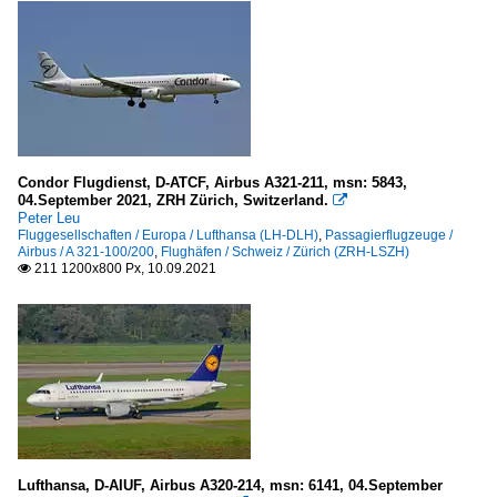
Condor Flugdienst, D-ATCF, Airbus A321-211, msn: 5843,
04.September 2021, ZRH Zürich, Switzerland.

Peter Leu
Fluggesellschaften / Europa / Lufthansa (LH-DLH)
,
Passagierflugzeuge /
Airbus / A 321-100/200
,
Flughäfen / Schweiz / Zürich (ZRH-LSZH)
211 1200x800 Px, 10.09.2021

Lufthansa, D-AIUF, Airbus A320-214, msn: 6141, 04.September