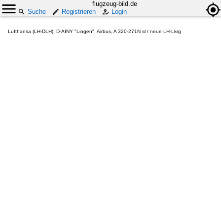
flugzeug-bild.de
Suche
Registrieren
Login
Lufthansa (LH-DLH), D-AINY "Lingen", Airbus, A 320-271N sl / neue LH-Lkrg