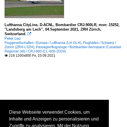
Lufthansa CityLine, D-ACNL, Bombardier CRJ-900LR, msn: 15252,
"Landsberg am Lech", 04.September 2021, ZRH Zürich,
Switzerland.

Peter Leu
Fluggesellschaften / Europa / Lufthansa (LH-DLH)
,
Flughäfen / Schweiz /
Zürich (ZRH-LSZH)
,
Passagierflugzeuge / Bombardier Aerospace (Canadair
Regional Jet) / CRJ-900 (CL-600-2D24)
218 1200x800 Px, 10.09.2021

Diese Webseite verwendet Cookies, um
Inhalte und Anzeigen zu personalisieren und
Zugriffe zu analysieren. Mit der Nutzung