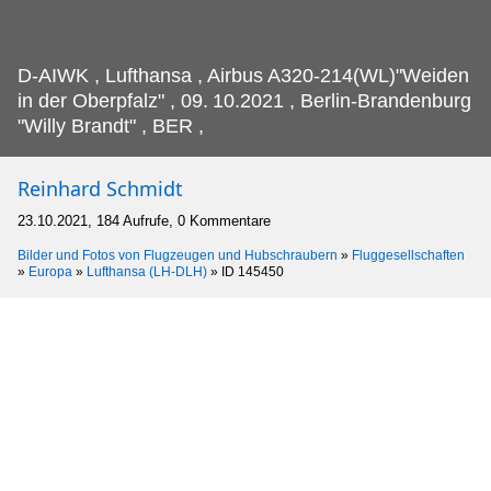
D-AIWK , Lufthansa , Airbus A320-214(WL)"Weiden
in der Oberpfalz" , 09.
10.2021 , Berlin-Brandenburg
"Willy Brandt" , BER ,
Reinhard Schmidt
23.10.2021, 184 Aufrufe, 0 Kommentare
Bilder und Fotos von Flugzeugen und Hubschraubern
»
Fluggesellschaften
»
Europa
»
Lufthansa (LH-DLH)
»
ID 145450