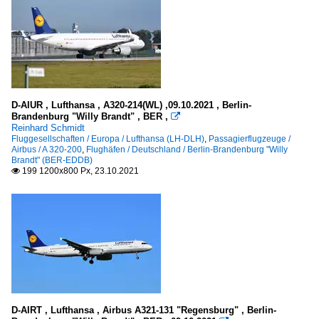
D-AIUR , Lufthansa , A320-214(WL) ,09.10.2021 , Berlin-
Brandenburg "Willy Brandt" , BER ,

Reinhard Schmidt
Fluggesellschaften / Europa / Lufthansa (LH-DLH)
,
Passagierflugzeuge /
Airbus / A 320-200
,
Flughäfen / Deutschland / Berlin-Brandenburg "Willy
Brandt" (BER-EDDB)
199 1200x800 Px, 23.10.2021

D-AIRT , Lufthansa , Airbus A321-131 "Regensburg" , Berlin-