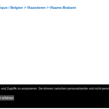
gique / Belgien > Vlaanderen > Vlaams-Brabant
und Zugriffe zu analysieren. Sie können zwischen personalisierter und nicht-pers
 erfahren