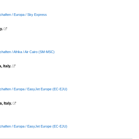
chaften / Europa / Sky Express
y.

chaften / Afrika / Air Cairo (SM-MSC)
 Italy.

schaften / Europa / EasyJet Europe (EC-EJU)
 Italy.

schaften / Europa / EasyJet Europe (EC-EJU)