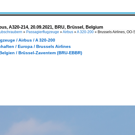
bus, A320-214, 20.09.2021, BRU, Brüssel, Belgium
Hubschraubern
»
Passagierflugzeuge
»
Airbus
»
A 320-200
»
Brussels Airlines, OO-
gzeuge / Airbus / A 320-200
haften / Europa / Brussels Airlines
 Belgien / Brüssel-Zaventem (BRU-EBBR)