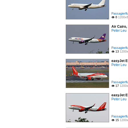
Passagierfl
8
1200x8

Air Cairo
Peter Leu
Passagierfl
13
1200x

easyJet E
Peter Leu
Passagierfl
17
1200x

easyJet E
Peter Leu
Passagierfl
15
1200x
