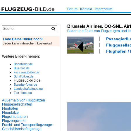
Forum
Kontakt
Impressum
Brussels Airlines, OO-SNL, Air
Bilder und Fotos von Flugzeugen und 
Passagierflu
Lade Deine Bilder hoch!
Jeder kann mitmachen, kostenlos!
Fluggesellsc
Flughäfen /
Weitere Bilder-Themen:
Bahnbilder.de
Bus-bild.de
Fahrzeugbilder.de
Schiffbilder.de
Flugzeug-bild.de
Staedte-fotos.de
Landschaftsfotos.eu
Tier-fotos.eu
Außerhalb von Flugplätzen
Fluggesellschaften
Flughäfen
Flugplätze
Flugsimulatoren
Flugzeugwerke
Fracht- und Transportflugzeuge
Geschäftsreiseflugzeuge