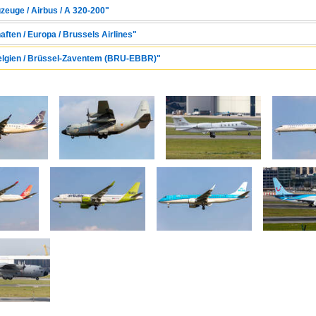
zeuge / Airbus / A 320-200"
aften / Europa / Brussels Airlines"
 Belgien / Brüssel-Zaventem (BRU-EBBR)"