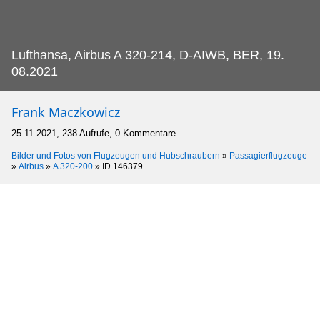
Lufthansa, Airbus A 320-214, D-AIWB, BER, 19.
08.2021
Frank Maczkowicz
25.11.2021, 238 Aufrufe, 0 Kommentare
Bilder und Fotos von Flugzeugen und Hubschraubern
»
Passagierflugzeuge
»
Airbus
»
A 320-200
»
ID 146379