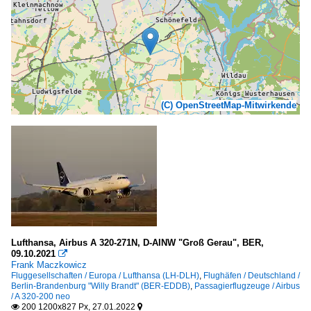
(C) OpenStreetMap-Mitwirkende
Lufthansa, Airbus A 320-271N, D-AINW "Groß Gerau", BER,
09.10.2021

Frank Maczkowicz
Fluggesellschaften / Europa / Lufthansa (LH-DLH)
,
Flughäfen / Deutschland /
Berlin-Brandenburg "Willy Brandt" (BER-EDDB)
,
Passagierflugzeuge / Airbus
/ A 320-200 neo
200 1200x827 Px, 27.01.2022

