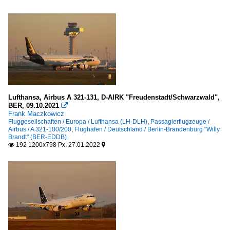
Lufthansa, Airbus A 321-131, D-AIRK "Freudenstadt/Schwarzwald",
BER, 09.10.2021

Frank Maczkowicz
Fluggesellschaften / Europa / Lufthansa (LH-DLH)
,
Passagierflugzeuge /
Airbus / A 321-100/200
,
Flughäfen / Deutschland / Berlin-Brandenburg "Willy
Brandt" (BER-EDDB)
192 1200x798 Px, 27.01.2022

