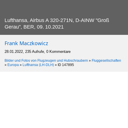
Lufthansa, Airbus A 320-271N, D-AINW "Groß
Gerau", BER, 09.
10.2021
Frank Maczkowicz
28.01.2022, 235 Aufrufe, 0 Kommentare
Bilder und Fotos von Flugzeugen und Hubschraubern
»
Fluggesellschaften
»
Europa
»
Lufthansa (LH-DLH)
»
ID 147895