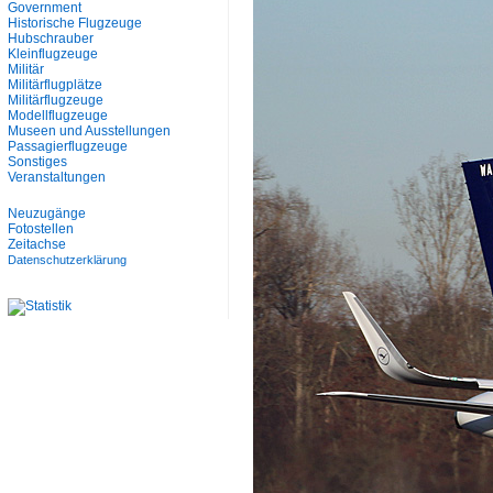
Government
Historische Flugzeuge
Hubschrauber
Kleinflugzeuge
Militär
Militärflugplätze
Militärflugzeuge
Modellflugzeuge
Museen und Ausstellungen
Passagierflugzeuge
Sonstiges
Veranstaltungen
Neuzugänge
Fotostellen
Zeitachse
Datenschutzerklärung