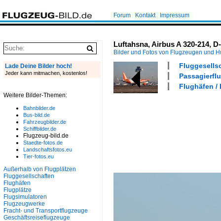
Forum
Kontakt
Impressum
Luftahsna, Airbus A 320-214, D
Bilder und Fotos von Flugzeugen und 
Fluggesells
Lade Deine Bilder hoch!
Jeder kann mitmachen, kostenlos!
Passagierflu
Flughäfen /
Weitere Bilder-Themen:
Bahnbilder.de
Bus-bild.de
Fahrzeugbilder.de
Schiffbilder.de
Flugzeug-bild.de
Staedte-fotos.de
Landschaftsfotos.eu
Tier-fotos.eu
Außerhalb von Flugplätzen
Fluggesellschaften
Flughäfen
Flugplätze
Flugsimulatoren
Flugzeugwerke
Fracht- und Transportflugzeuge
Geschäftsreiseflugzeuge