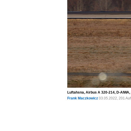
Luftahsna, Airbus A 320-214, D-AIWA,
Frank Maczkowicz
03.05.2022, 201 Au