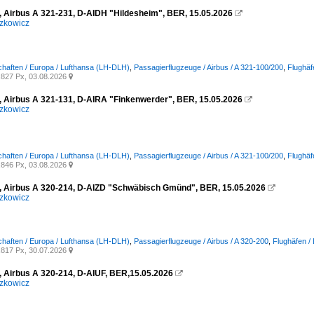
, Airbus A 321-231, D-AIDH "Hildesheim", BER, 15.05.2026

zkowicz
chaften / Europa / Lufthansa (LH-DLH)
,
Passagierflugzeuge / Airbus / A 321-100/200
,
Flughäf
827 Px, 03.08.2026

, Airbus A 321-131, D-AIRA "Finkenwerder", BER, 15.05.2026

zkowicz
chaften / Europa / Lufthansa (LH-DLH)
,
Passagierflugzeuge / Airbus / A 321-100/200
,
Flughäf
846 Px, 03.08.2026

, Airbus A 320-214, D-AIZD "Schwäbisch Gmünd", BER, 15.05.2026

zkowicz
chaften / Europa / Lufthansa (LH-DLH)
,
Passagierflugzeuge / Airbus / A 320-200
,
Flughäfen /
817 Px, 30.07.2026

, Airbus A 320-214, D-AIUF, BER,15.05.2026

zkowicz