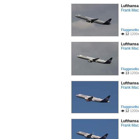
Lufthansa
Frank Mac
Fluggesells
12
1200x

Lufthansa
Frank Mac
Fluggesells
13
1200x

Lufthansa
Frank Mac
Fluggesells
12
1200x

Lufthansa
Frank Mac