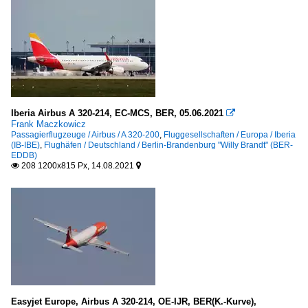
Iberia Airbus A 320-214, EC-MCS, BER, 05.06.2021

Frank Maczkowicz
Passagierflugzeuge / Airbus / A 320-200
,
Fluggesellschaften / Europa / Iberia
(IB-IBE)
,
Flughäfen / Deutschland / Berlin-Brandenburg "Willy Brandt" (BER-
EDDB)
208 1200x815 Px, 14.08.2021


Easyjet Europe, Airbus A 320-214, OE-IJR, BER(K.-Kurve),