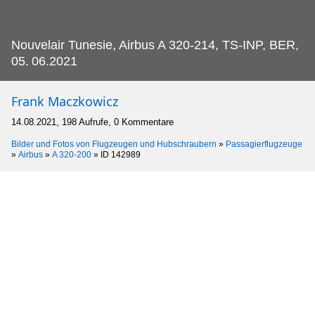
Nouvelair Tunesie, Airbus A 320-214, TS-INP, BER,
05.
06.2021
Frank Maczkowicz
14.08.2021, 198 Aufrufe, 0 Kommentare
Bilder und Fotos von Flugzeugen und Hubschraubern
»
Passagierflugzeuge
»
Airbus
»
A 320-200
»
ID 142989