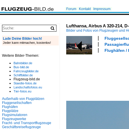
Forum
Kontakt
Impressum
Lufthansa, Airbus A 320-214, D
Bilder und Fotos von Flugzeugen und 
Fluggesells
Lade Deine Bilder hoch!
Jeder kann mitmachen, kostenlos!
Passagierflu
Flughäfen /
Weitere Bilder-Themen:
Bahnbilder.de
Bus-bild.de
Fahrzeugbilder.de
Schiffbilder.de
Flugzeug-bild.de
Staedte-fotos.de
Landschaftsfotos.eu
Tier-fotos.eu
Außerhalb von Flugplätzen
Fluggesellschaften
Flughäfen
Flugplätze
Flugsimulatoren
Flugzeugwerke
Fracht- und Transportflugzeuge
Geschäftsreiseflugzeuge