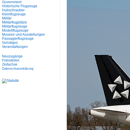
Government
Historische Flugzeuge
Hubschrauber
Kleinflugzeuge
Militär
Militärflugplätze
Militärflugzeuge
Modellflugzeuge
Museen und Ausstellungen
Passagierflugzeuge
Sonstiges
Veranstaltungen
Neuzugänge
Fotostellen
Zeitachse
Datenschutzerklärung