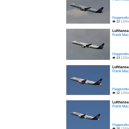
Fluggesells
12
1200x

Lufthansa
Frank Mac
Fluggesells
13
1200x

Lufthansa
Frank Mac
Fluggesells
12
1200x

Lufthansa
Frank Mac
Fluggesells
16
1200x
