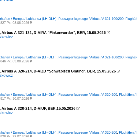
chaften / Europa / Lufthansa (LH-DLH)
,
Passagierflugzeuge / Airbus / A 321-100/200
,
Flughäf
827 Px, 03.08.2026

, Airbus A 321-131, D-AIRA "Finkenwerder", BER, 15.05.2026

zkowicz
chaften / Europa / Lufthansa (LH-DLH)
,
Passagierflugzeuge / Airbus / A 321-100/200
,
Flughäf
846 Px, 03.08.2026

, Airbus A 320-214, D-AIZD "Schwäbisch Gmünd", BER, 15.05.2026

zkowicz
chaften / Europa / Lufthansa (LH-DLH)
,
Passagierflugzeuge / Airbus / A 320-200
,
Flughäfen /
817 Px, 30.07.2026

, Airbus A 320-214, D-AIUF, BER,15.05.2026

zkowicz
chaften / Europa / Lufthansa (LH-DLH)
,
Passagierflugzeuge / Airbus / A 320-200
,
Flughäfen /
828 Px, 29.07.2026
