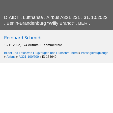
D-AIDT , Lufthansa , Airbus A321-231 , 31.
10.2022
, Berlin-Brandenburg "Willy Brandt" , BER ,
Reinhard Schmidt
16.11.2022, 174 Aufrufe, 0 Kommentare
Bilder und Fotos von Flugzeugen und Hubschraubern
»
Passagierflugzeuge
»
Airbus
»
A 321-100/200
»
ID 154649