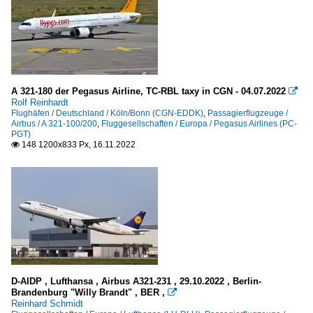
A 321-180 der Pegasus Airline, TC-RBL taxy in CGN - 04.07.2022

Rolf Reinhardt
Flughäfen / Deutschland / Köln/Bonn (CGN-EDDK)
,
Passagierflugzeuge /
Airbus / A 321-100/200
,
Fluggesellschaften / Europa / Pegasus Airlines (PC-
PGT)
148 1200x833 Px, 16.11.2022

D-AIDP , Lufthansa , Airbus A321-231 , 29.10.2022 , Berlin-
Brandenburg "Willy Brandt" , BER ,

Reinhard Schmidt