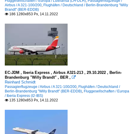
Fluggesellschaften / Europa / Lufthansa (LH-DLH)
,
Passagierflugzeuge /
Airbus / A 321-100/200
,
Flughäfen / Deutschland / Berlin-Brandenburg "Willy
Brandt" (BER-EDDB)
186 1280x853 Px, 14.11.2022

EC-JDM , Iberia Express , Airbus A321-213 , 29.10.2022 , Berlin-
Brandenburg "Willy Brandt" , BER ,

Reinhard Schmidt
Passagierflugzeuge / Airbus / A 321-100/200
,
Flughäfen / Deutschland /
Berlin-Brandenburg "Willy Brandt" (BER-EDDB)
,
Fluggesellschaften / Europa
/ Iberia Express (I2-IBS)
135 1280x853 Px, 14.11.2022
