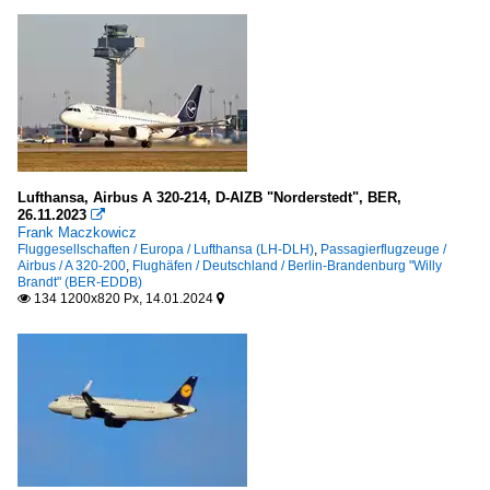
Lufthansa, Airbus A 320-214, D-AIZB "Norderstedt", BER,
26.11.2023

Frank Maczkowicz
Fluggesellschaften / Europa / Lufthansa (LH-DLH)
,
Passagierflugzeuge /
Airbus / A 320-200
,
Flughäfen / Deutschland / Berlin-Brandenburg "Willy
Brandt" (BER-EDDB)
134 1200x820 Px, 14.01.2024

