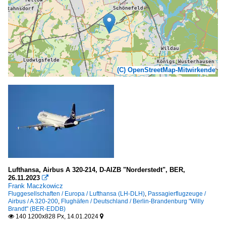
(C) OpenStreetMap-Mitwirkende
Lufthansa, Airbus A 320-214, D-AIZB "Norderstedt", BER,
26.11.2023

Frank Maczkowicz
Fluggesellschaften / Europa / Lufthansa (LH-DLH)
,
Passagierflugzeuge /
Airbus / A 320-200
,
Flughäfen / Deutschland / Berlin-Brandenburg "Willy
Brandt" (BER-EDDB)
140 1200x828 Px, 14.01.2024

