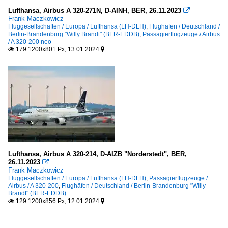
Lufthansa, Airbus A 320-271N, D-AINH, BER, 26.11.2023

Frank Maczkowicz
Fluggesellschaften / Europa / Lufthansa (LH-DLH)
,
Flughäfen / Deutschland /
Berlin-Brandenburg "Willy Brandt" (BER-EDDB)
,
Passagierflugzeuge / Airbus
/ A 320-200 neo
179 1200x801 Px, 13.01.2024


Lufthansa, Airbus A 320-214, D-AIZB "Norderstedt", BER,
26.11.2023

Frank Maczkowicz
Fluggesellschaften / Europa / Lufthansa (LH-DLH)
,
Passagierflugzeuge /
Airbus / A 320-200
,
Flughäfen / Deutschland / Berlin-Brandenburg "Willy
Brandt" (BER-EDDB)
129 1200x856 Px, 12.01.2024

