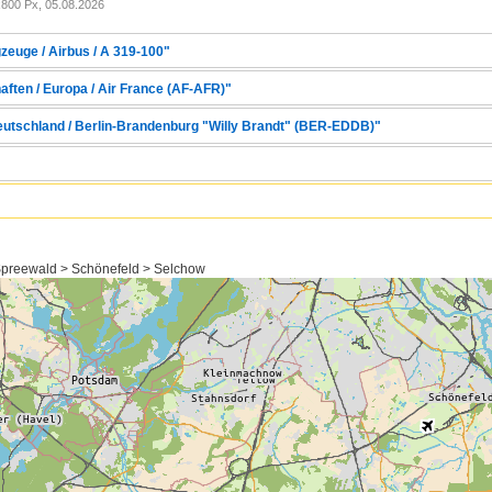
800 Px, 05.08.2026
zeuge / Airbus / A 319-100"
aften / Europa / Air France (AF-AFR)"
Deutschland / Berlin-Brandenburg "Willy Brandt" (BER-EDDB)"
preewald > Schönefeld > Selchow