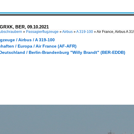
F-GRXK, BER, 09.10.2021
Hubschraubern
»
Passagierflugzeuge
»
Airbus
»
A 319-100
»
Air France, Airbus A 
gzeuge / Airbus / A 319-100
haften / Europa / Air France (AF-AFR)
 Deutschland / Berlin-Brandenburg "Willy Brandt" (BER-EDDB)