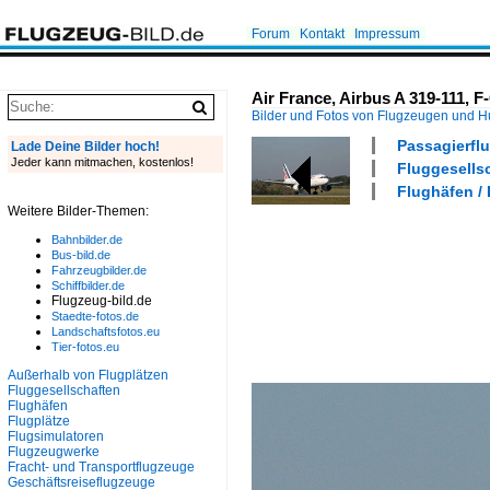
Forum
Kontakt
Impressum
Air France, Airbus A 319-111, 
Bilder und Fotos von Flugzeugen und 
Passagierflu
Lade Deine Bilder hoch!
Jeder kann mitmachen, kostenlos!
Fluggesellsc
Flughäfen /
Weitere Bilder-Themen:
Bahnbilder.de
Bus-bild.de
Fahrzeugbilder.de
Schiffbilder.de
Flugzeug-bild.de
Staedte-fotos.de
Landschaftsfotos.eu
Tier-fotos.eu
Außerhalb von Flugplätzen
Fluggesellschaften
Flughäfen
Flugplätze
Flugsimulatoren
Flugzeugwerke
Fracht- und Transportflugzeuge
Geschäftsreiseflugzeuge