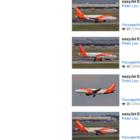
easyJet E
Peter Leu
Passagierfl
13
1200x

easyJet E
Peter Leu
Passagierfl
16
1200x

easyJet E
Peter Leu
Passagierfl
15
1200x

easyJet E
Peter Leu
Passagierfl