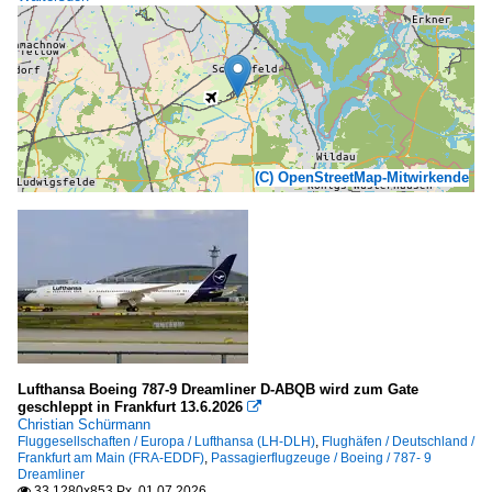
(C) OpenStreetMap-Mitwirkende
Lufthansa Boeing 787-9 Dreamliner D-ABQB wird zum Gate
geschleppt in Frankfurt 13.6.2026

Christian Schürmann
Fluggesellschaften / Europa / Lufthansa (LH-DLH)
,
Flughäfen / Deutschland /
Frankfurt am Main (FRA-EDDF)
,
Passagierflugzeuge / Boeing / 787- 9
Dreamliner
33 1280x853 Px, 01.07.2026
