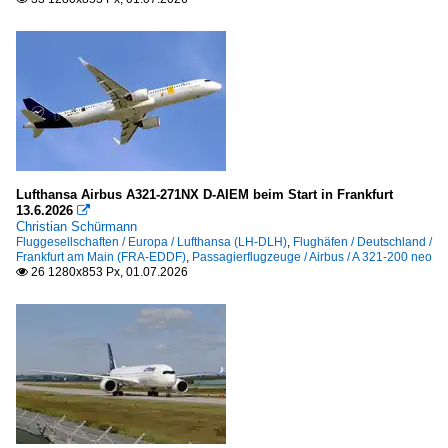
Lufthansa Airbus A321-271NX D-AIEM beim Start in Frankfurt
13.6.2026

Christian Schürmann
Fluggesellschaften / Europa / Lufthansa (LH-DLH)
,
Flughäfen / Deutschland /
Frankfurt am Main (FRA-EDDF)
,
Passagierflugzeuge / Airbus / A 321-200 neo
26 1280x853 Px, 01.07.2026
