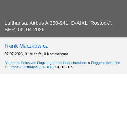
Lufthansa, Airbus A 350-941, D-AIXL "Rostock",
BER, 06.
04.2026
Frank Maczkowicz
07.07.2026, 31 Aufrufe, 0 Kommentare
Bilder und Fotos von Flugzeugen und Hubschraubern
»
Fluggesellschaften
»
Europa
»
Lufthansa (LH-DLH)
»
ID 182115