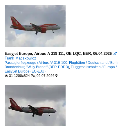
Easyjet Europe, Airbus A 319-111, OE-LQC, BER, 06.04.2026

Frank Maczkowicz
Passagierflugzeuge / Airbus / A 319-100
,
Flughäfen / Deutschland / Berlin-
Brandenburg "Willy Brandt" (BER-EDDB)
,
Fluggesellschaften / Europa /
EasyJet Europe (EC-EJU)
31 1200x824 Px, 02.07.2026

