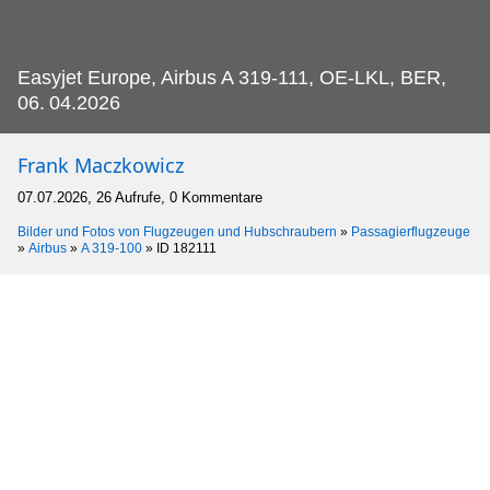
Easyjet Europe, Airbus A 319-111, OE-LKL, BER,
06.
04.2026
Frank Maczkowicz
07.07.2026, 26 Aufrufe, 0 Kommentare
Bilder und Fotos von Flugzeugen und Hubschraubern
»
Passagierflugzeuge
»
Airbus
»
A 319-100
»
ID 182111