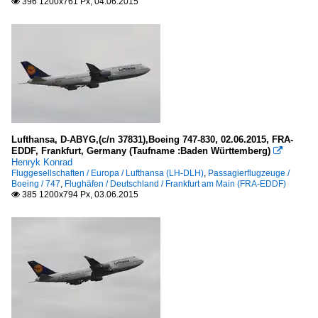
396 1200x761 Px, 04.06.2015

Lufthansa, D-ABYG,(c/n 37831),Boeing 747-830, 02.06.2015, FRA-
EDDF, Frankfurt, Germany (Taufname :Baden Württemberg)

Henryk Konrad
Fluggesellschaften / Europa / Lufthansa (LH-DLH)
,
Passagierflugzeuge /
Boeing / 747
,
Flughäfen / Deutschland / Frankfurt am Main (FRA-EDDF)
385 1200x794 Px, 03.06.2015
