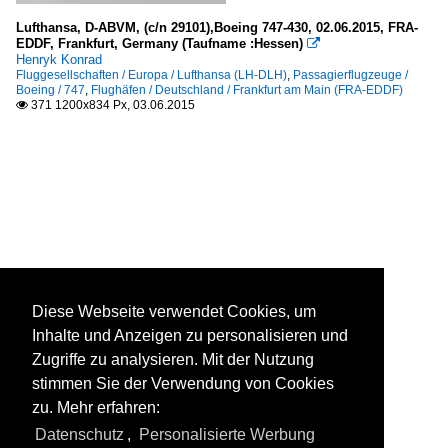
Lufthansa, D-ABVM, (c/n 29101),Boeing 747-430, 02.06.2015, FRA-
EDDF, Frankfurt, Germany (Taufname :Hessen)

Henryk Konrad
Fluggesellschaften / Europa / Lufthansa (LH-DLH)
,
Passagierflugzeuge /
Boeing / 747
,
Flughäfen / Deutschland / Frankfurt am Main (FRA-EDDF)
371 1200x834 Px, 03.06.2015

Diese Webseite verwendet Cookies, um
Inhalte und Anzeigen zu personalisieren und
Zugriffe zu analysieren. Mit der Nutzung
stimmen Sie der Verwendung von Cookies
zu. Mehr erfahren:
Datenschutz
,
Personalisierte Werbung