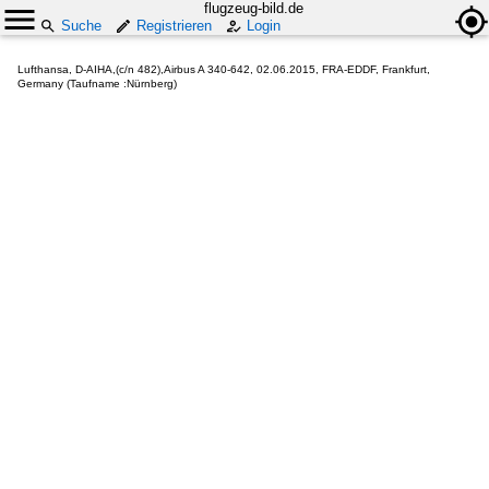
flugzeug-bild.de
Suche
Registrieren
Login
Lufthansa, D-AIHA,(c/n 482),Airbus A 340-642, 02.06.2015, FRA-EDDF, Frankfurt,
Germany (Taufname :Nürnberg)