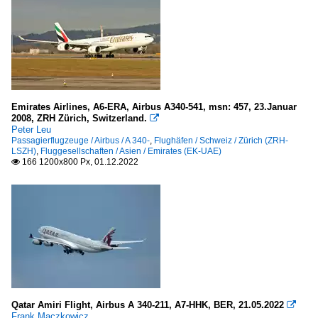
Wien-Schwechat (VIE-LOWW)
Portugal
Lissabon "Humberto Delgado" (LIS-LPPT)
Emirates Airlines, A6-ERA, Airbus A340-541, msn: 457, 23.Januar
Schweiz
2008, ZRH Zürich, Switzerland.

Peter Leu
Basel-Mülhausen (BSL-LSZM / MLH-LFSB )
Passagierflugzeuge / Airbus / A 340-
,
Flughäfen / Schweiz / Zürich (ZRH-
LSZH)
,
Fluggesellschaften / Asien / Emirates (EK-UAE)
Geneve (GVA)
166 1200x800 Px, 01.12.2022

Zürich (ZRH-LSZH)
Slowenien
Maribor (MBX-LJMB)
Spanien
Barcelona-El Prat (BCN-LEBL)
Qatar Amiri Flight, Airbus A 340-211, A7-HHK, BER, 21.05.2022

Frank Maczkowicz