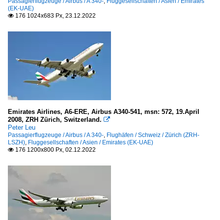
Passagierflugzeuge / Airbus / A 340-
,
Fluggesellschaften / Asien / Emirates
(EK-UAE)
München „Franz Josef Strauß“ (MUC-EDDM)
176 1024x683 Px, 23.12.2022

Stuttgart "Manfred Rommel" (STR-EDDS)
Finnland
Helsinki-Vantaa (HEL-EFHK)
Frankreich
Paris "Charles de Gaulle" (CDG-LFPG)
Emirates Airlines, A6-ERE, Airbus A340-541, msn: 572, 19.April
Perpignan-Rivesaltes (PGF-LFMP)
2008, ZRH Zürich, Switzerland.

Peter Leu
Toulouse-Blagnac (TLS-LFBO)
Passagierflugzeuge / Airbus / A 340-
,
Flughäfen / Schweiz / Zürich (ZRH-
LSZH)
,
Fluggesellschaften / Asien / Emirates (EK-UAE)
176 1200x800 Px, 02.12.2022

Großbritannien
London Heathrow (LHR)
Italien
Mailand-Malpensa (MXP-LIMC)