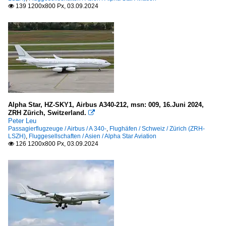
139 1200x800 Px, 03.09.2024

Australien und Ozeanien
Air Tahiti (VT-VTA)
Air Tahiti Nui (TN-THT)
Europa
Air Belgium (KF-ABB)
Alpha Star, HZ-SKY1, Airbus A340-212, msn: 009, 16.Juni 2024,
Air France (AF-AFR)
ZRH Zürich, Switzerland.

Air Portugal (TP-TAP)
Peter Leu
Passagierflugzeuge / Airbus / A 340-
,
Flughäfen / Schweiz / Zürich (ZRH-
Air X Charter (..-AXY)
LSZH)
,
Fluggesellschaften / Asien / Alpha Star Aviation
126 1200x800 Px, 03.09.2024

Austrian Airlines (OS-AUA)
Brussels Airlines
Edelweiss Air (WK-EDW)
Eurowings (EW-EWG)
Finnair (AY-FIN)
Hi Fly