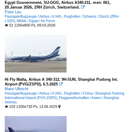
2005
Arik Air (W3-ARA)
Egypt Gouvernment, SU-GGG, Airbus A340-211, msn: 061,
20.Januar 2026, ZRH Zürich, Switzerland.

2006
South African Airways (SA-SAA)
Peter Leu
Passagierflugzeuge / Airbus / A 340-
,
Flughäfen / Schweiz / Zürich (ZRH-
2007
LSZH)
,
Militär / Egypt / Air Force
Amerika
52 1200x800 Px, 09.03.2026

2008
Aerolineas Argentinas (AR-ARG)
2009
LAN Chile
2010
Las Vegas Sands Corporation
2010
Surinam Airways
2011
TAM
2012
Hi Fly Malta, Airbus A 340-312, 9H-SUN, Shanghai Pudong Int.
Asien
Airport (PVG/ZSPD), 6.5.2025
2013

Mario Ulbricht
Air Asia (AK-AXM)
2014
Passagierflugzeuge / Airbus / A 340-
,
Flughäfen / China / Shanghai Pudong
International Airport (PVG-ZSPD)
,
Fluggesellschaften / Asien / Shanghai
Air China (CA-CCA)
2015
Airlines
103 1200x730 Px, 13.06.2025


Alpha Star Aviation
2016
Azerbaijan Airlines
2017
China Airlines (CI-CAL)
2018