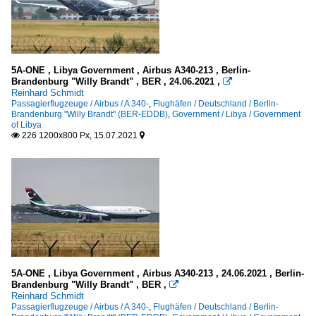
5A-ONE , Libya Government , Airbus A340-213 , Berlin-
Brandenburg "Willy Brandt" , BER , 24.06.2021 ,

Reinhard Schmidt
Passagierflugzeuge / Airbus / A 340-
,
Flughäfen / Deutschland / Berlin-
Brandenburg "Willy Brandt" (BER-EDDB)
,
Government / Libya / Government
of Libya
226 1200x800 Px, 15.07.2021


5A-ONE , Libya Government , Airbus A340-213 , 24.06.2021 , Berlin-
Brandenburg "Willy Brandt" , BER ,

Reinhard Schmidt
Passagierflugzeuge / Airbus / A 340-
,
Flughäfen / Deutschland / Berlin-