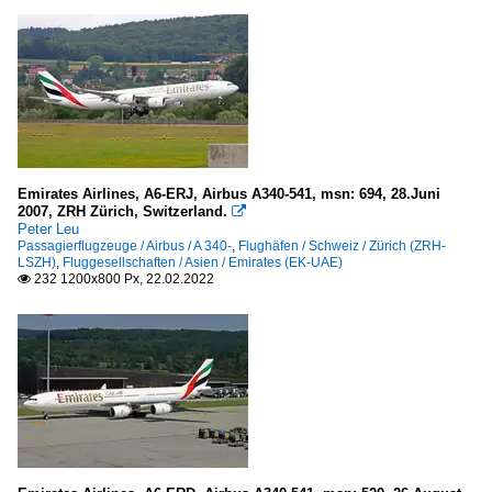
Republic of Turkey
Militär
Egypt
Air Force
Emirates Airlines, A6-ERJ, Airbus A340-541, msn: 694, 28.Juni
France
2007, ZRH Zürich, Switzerland.

Peter Leu
Air Force
Passagierflugzeuge / Airbus / A 340-
,
Flughäfen / Schweiz / Zürich (ZRH-
LSZH)
,
Fluggesellschaften / Asien / Emirates (EK-UAE)
232 1200x800 Px, 22.02.2022

Germany
Air Force
Militärflugplätze
Deutschland
Köln-Wahn