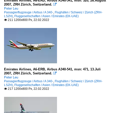
Emirates Airlines, A6-ERD, Airbus A340-541, msn: 520, 26.August
2007, ZRH Zürich, Switzerland.

Museen und Ausstellungen
Peter Leu
Passagierflugzeuge / Airbus / A 340-
,
Flughäfen / Schweiz / Zürich (ZRH-
LSZH)
,
Fluggesellschaften / Asien / Emirates (EK-UAE)
Deutschland
211 1200x800 Px, 22.02.2022

ILA
Passagierflugzeuge
Airbus
A 318-100
A 319-100 CJ
Emirates Airlines, A6-ERB, Airbus A340-541, msn: 471, 13.Juli
A 320-200
2007, ZRH Zürich, Switzerland.

Peter Leu
A 321-100/200
Passagierflugzeuge / Airbus / A 340-
,
Flughäfen / Schweiz / Zürich (ZRH-
LSZH)
,
Fluggesellschaften / Asien / Emirates (EK-UAE)
217 1200x800 Px, 22.02.2022

McDonnell Douglas
MD 83