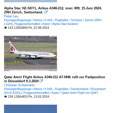
Iberia (IB-IBE)
Alpha Star, HZ-SKY1, Airbus A340-212, msn: 009, 15.Juni 2024,
ZRH Zürich, Switzerland.

JOON -by Air France (JN/JON)
Peter Leu
Klaret Aviation
Passagierflugzeuge / Airbus / A 340-
,
Flughäfen / Schweiz / Zürich (ZRH-
LSZH)
,
Fluggesellschaften / Asien / Alpha Star Aviation
Lufthansa (LH-DLH)
143 1200x800 Px, 22.08.2024

Lufthansa Regional -CityLine- (CL-CLH)
Mahan Air
Olympic Airlines
SAS Scandinavian Airlines (SK-SAS)
Swiss (LX-SWR)
Turkish Airlines (TK-THY)
Qatar Amiri Flight Airbus A340-211 A7-HHK rollt zur Parkposition
Virgin Atlantic
in Düsseldorf 9.3.2024

Christian Schürmann
Passagierflugzeuge / Airbus / A 340-
,
Flughäfen / Deutschland / Düsseldorf
Flughäfen
(DUS-EDDL)
,
Fluggesellschaften / Asien / Qatar Amiri Flight (xx-QAF)
158 1280x853 Px, 13.03.2024

China
Beijing Shoudu Guoji Jichang (PEK-ZBAA)