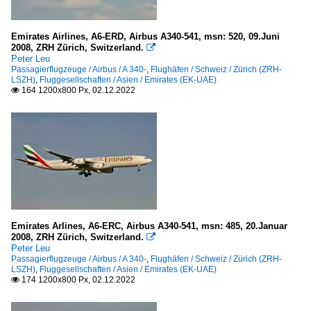
Rom-Fiumicino "Leonardo da Vinci" (FCO-LIRF)
Kanada
Emirates Airlines, A6-ERD, Airbus A340-541, msn: 520, 09.Juni
2008, ZRH Zürich, Switzerland.

Peter Leu
Montreal "Pierre-Elliott-Trudeau" (YUL-CYUL)
Passagierflugzeuge / Airbus / A 340-
,
Flughäfen / Schweiz / Zürich (ZRH-
LSZH)
,
Fluggesellschaften / Asien / Emirates (EK-UAE)
164 1200x800 Px, 02.12.2022
Malaysia

Kuala Lumpur International Airport (KUL-WMKK)
Namibia
Windhoek "Hosea Kutako" (WDH-FYWH)
Niederlande
Amsterdam-Schiphol (AMS-EHAM)
Emirates Arlines, A6-ERC, Airbus A340-541, msn: 485, 20.Januar
2008, ZRH Zürich, Switzerland.

Peter Leu
Niederländische Antillen
Passagierflugzeuge / Airbus / A 340-
,
Flughäfen / Schweiz / Zürich (ZRH-
LSZH)
,
Fluggesellschaften / Asien / Emirates (EK-UAE)
St.Maarten "Princess Juliana" (SXM-TNCM)
174 1200x800 Px, 02.12.2022

Österreich