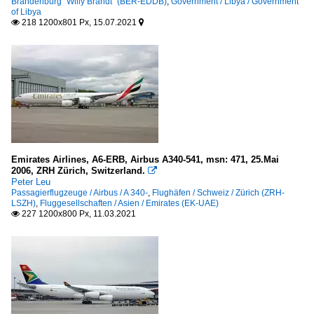
Brandenburg "Willy Brandt" (BER-EDDB)
,
Government / Libya / Government
of Libya
218 1200x801 Px, 15.07.2021


Emirates Airlines, A6-ERB, Airbus A340-541, msn: 471, 25.Mai
2006, ZRH Zürich, Switzerland.

Peter Leu
Passagierflugzeuge / Airbus / A 340-
,
Flughäfen / Schweiz / Zürich (ZRH-
LSZH)
,
Fluggesellschaften / Asien / Emirates (EK-UAE)
227 1200x800 Px, 11.03.2021
