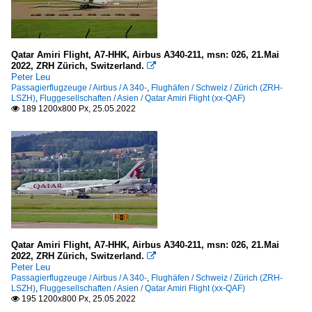
Azerbaijan
Government
Qatar Amiri Flight, A7-HHK, Airbus A340-211, msn: 026, 21.Mai
2022, ZRH Zürich, Switzerland.

Iran
Peter Leu
Passagierflugzeuge / Airbus / A 340-
,
Flughäfen / Schweiz / Zürich (ZRH-
Gouvernment
LSZH)
,
Fluggesellschaften / Asien / Qatar Amiri Flight (xx-QAF)
189 1200x800 Px, 25.05.2022

Jordanian
Government Jordanian
Kuwait
State of Kuwait
Libya
Qatar Amiri Flight, A7-HHK, Airbus A340-211, msn: 026, 21.Mai
2022, ZRH Zürich, Switzerland.

Government of Libya
Peter Leu
Passagierflugzeuge / Airbus / A 340-
,
Flughäfen / Schweiz / Zürich (ZRH-
LSZH)
,
Fluggesellschaften / Asien / Qatar Amiri Flight (xx-QAF)
Turkey
195 1200x800 Px, 25.05.2022
