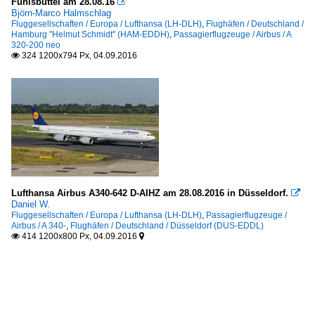
Fuhlsbüttel am 28.08.16

Björn-Marco Halmschlag
Fluggesellschaften / Europa / Lufthansa (LH-DLH)
,
Flughäfen / Deutschland /
Hamburg "Helmut Schmidt" (HAM-EDDH)
,
Passagierflugzeuge / Airbus / A
320-200 neo
324 1200x794 Px, 04.09.2016

Lufthansa Airbus A340-642 D-AIHZ am 28.08.2016 in Düsseldorf.

Daniel W.
Fluggesellschaften / Europa / Lufthansa (LH-DLH)
,
Passagierflugzeuge /
Airbus / A 340-
,
Flughäfen / Deutschland / Düsseldorf (DUS-EDDL)
414 1200x800 Px, 04.09.2016

