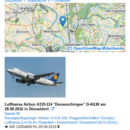
Düsseldorf > Stadtbezirk 5 > Lohausen
(C) OpenStreetMap-Mitwirkende
Lufthansa Airbus A319-114 "Donauschingen" D-AILW am
28.08.2016 in Düsseldorf.

Daniel W.
Passagierflugzeuge / Airbus / A 319-100
,
Fluggesellschaften / Europa /
Lufthansa (LH-DLH)
,
Flughäfen / Deutschland / Düsseldorf (DUS-EDDL)
345 1200x800 Px, 05.09.2016

