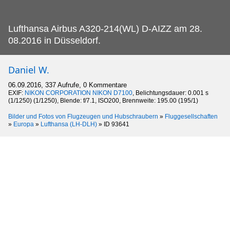
Lufthansa Airbus A320-214(WL) D-AIZZ am 28.
08.2016 in Düsseldorf.
Daniel W.
06.09.2016, 337 Aufrufe, 0 Kommentare
EXIF:
NIKON CORPORATION NIKON D7100
, Belichtungsdauer: 0.001 s
(1/1250) (1/1250), Blende: f/7.1, ISO200, Brennweite: 195.00 (195/1)
Bilder und Fotos von Flugzeugen und Hubschraubern
»
Fluggesellschaften
»
Europa
»
Lufthansa (LH-DLH)
»
ID 93641