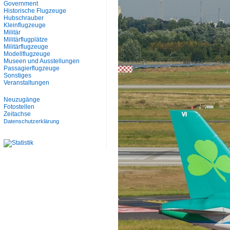
Government
Historische Flugzeuge
Hubschrauber
Kleinflugzeuge
Militär
Militärflugplätze
Militärflugzeuge
Modellflugzeuge
Museen und Ausstellungen
Passagierflugzeuge
Sonstiges
Veranstaltungen
Neuzugänge
Fotostellen
Zeitachse
Datenschutzerklärung