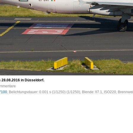
 28.08.2016 in Düsseldorf.
Kommentare
7100
, Belichtungsdauer: 0.001 s (1/1250) (1/1250), Blende: f/7.1, ISO220, Brennwei