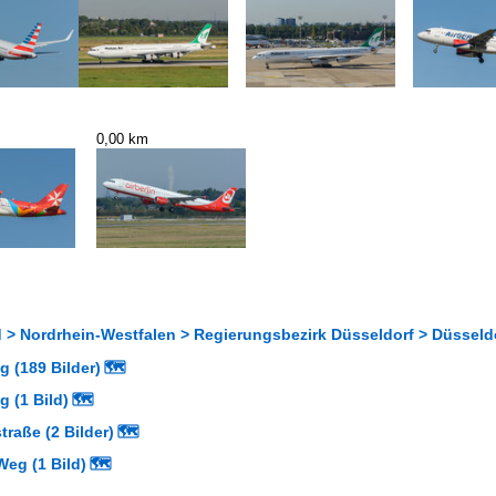
0,00 km
 > Nordrhein-Westfalen > Regierungsbezirk Düsseldorf > Düsseldo
g (189 Bilder)
🗺
g (1 Bild)
🗺
traße (2 Bilder)
🗺
Weg (1 Bild)
🗺