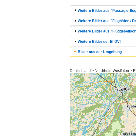
Weitere Bilder aus "Passagierflug
Weitere Bilder aus "Flughäfen / 
Weitere Bilder aus "Fluggesellsch
Weitere Bilder der EI-DVI
Bilder aus der Umgebung
Deutschland > Nordrhein-Westfalen > R