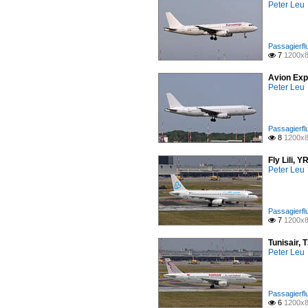
Peter Leu
Passagierfl
7
1200x8

Avion Exp
Peter Leu
Passagierfl
8
1200x8

Fly Lili, 
Peter Leu
Passagierfl
7
1200x8

Tunisair, 
Peter Leu
Passagierfl
6
1200x8
