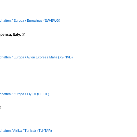
schaften / Europa / Eurowings (EW-EWG)
ensa, Italy.

chaften / Europa / Avion Express Malta (X9-NVD)
haften / Europa / Fly Lili (FL-LIL)

chaften / Afrika / Tunisair (TU-TAR)