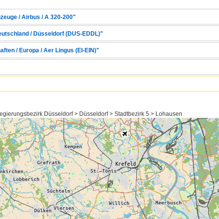
zeuge / Airbus / A 320-200"
Deutschland / Düsseldorf (DUS-EDDL)"
aften / Europa / Aer Lingus (EI-EIN)"
egierungsbezirk Düsseldorf > Düsseldorf > Stadtbezirk 5 > Lohausen