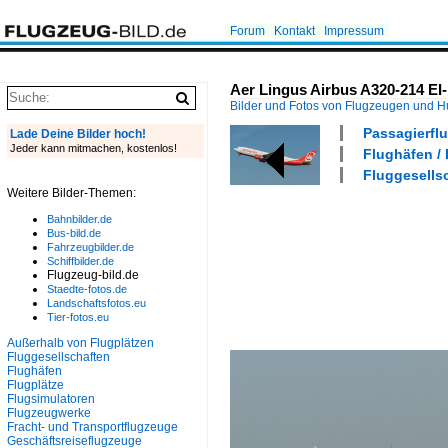
Forum
Kontakt
Impressum
Aer Lingus Airbus A320-214 EI-
Bilder und Fotos von Flugzeugen und 
Passagierflu
Lade Deine Bilder hoch!
Jeder kann mitmachen, kostenlos!
Flughäfen /
Fluggesellsc
Weitere Bilder-Themen:
Bahnbilder.de
Bus-bild.de
Fahrzeugbilder.de
Schiffbilder.de
Flugzeug-bild.de
Staedte-fotos.de
Landschaftsfotos.eu
Tier-fotos.eu
Außerhalb von Flugplätzen
Fluggesellschaften
Flughäfen
Flugplätze
Flugsimulatoren
Flugzeugwerke
Fracht- und Transportflugzeuge
Geschäftsreiseflugzeuge