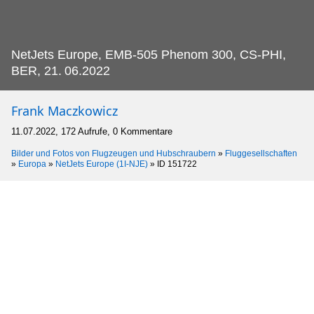
NetJets Europe, EMB-505 Phenom 300, CS-PHI,
BER, 21.
06.2022
Frank Maczkowicz
11.07.2022, 172 Aufrufe, 0 Kommentare
Bilder und Fotos von Flugzeugen und Hubschraubern
»
Fluggesellschaften
»
Europa
»
NetJets Europe (1I-NJE)
»
ID 151722