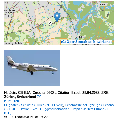
(C) OpenStreetMap-Mitwirkende
NetJets, CS-EJA, Cessna, 560XL Citation Excel, 28.04.2022, ZRH,
Zürich, Switzerland

Kurt Greul
Flughäfen / Schweiz / Zürich (ZRH-LSZH)
,
Geschäftsreiseflugzeuge / Cessna
/ 560 XL - Citation Excel
,
Fluggesellschaften / Europa / NetJets Europe (1I-
NJE)
178 1200x800 Px, 06.06.2022
