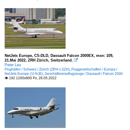
NetJets Europe, CS-DLD, Dassault Falcon 2000EX, msn: 109,
21.Mai 2022, ZRH Zürich, Switzerland.

Peter Leu
Flughäfen / Schweiz / Zürich (ZRH-LSZH)
,
Fluggesellschaften / Europa /
NetJets Europe (1I-NJE)
,
Geschäftsreiseflugzeuge / Dassault / Falcon 2000
192 1200x800 Px, 26.05.2022
