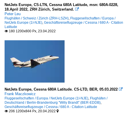
NetJets Europe, CS-LTN, Cessna 680A Latitude, msn: 680A-0228,
18.April 2022, ZRH Zürich, Switzerland.

Peter Leu
Flughäfen / Schweiz / Zürich (ZRH-LSZH)
,
Fluggesellschaften / Europa /
NetJets Europe (1I-NJE)
,
Geschäftsreiseflugzeuge / Cessna / 680 A - Citation
Latitude
180 1200x800 Px, 23.04.2022

NetJets Europe, Cessna 680A Latitude. CS-LTD, BER, 05.03.2022

Frank Maczkowicz
Fluggesellschaften / Europa / NetJets Europe (1I-NJE)
,
Flughäfen /
Deutschland / Berlin-Brandenburg "Willy Brandt" (BER-EDDB)
,
Geschäftsreiseflugzeuge / Cessna / 680 A - Citation Latitude
206 1200x844 Px, 20.04.2022

