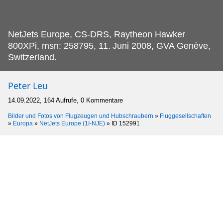
NetJets Europe, CS-DRS, Raytheon Hawker
800XPi, msn: 258795, 11.
Juni 2008, GVA Genève,
Switzerland.
Peter Leu
14.09.2022, 164 Aufrufe, 0 Kommentare
Bilder und Fotos von Flugzeugen und Hubschraubern
»
Fluggesellschaften
»
Europa
»
NetJets Europe (1I-NJE)
»
ID 152991