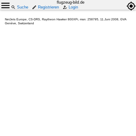
flugzeug-bild.de
Suche
Registrieren
Login
NetJets Europe, CS-DRS, Raytheon Hawker 800XPi, msn: 258795, 11.Juni 2008, GVA
Genève, Switzerland