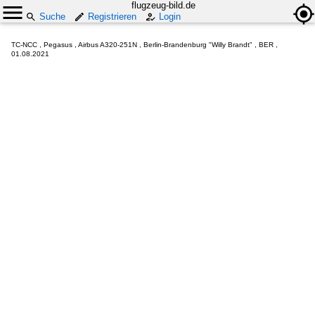
flugzeug-bild.de
Suche
Registrieren
Login
TC-NCC , Pegasus , Airbus A320-251N , Berlin-Brandenburg "Willy Brandt" , BER ,
01.08.2021