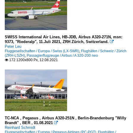
SWISS International Air Lines, HB-JDB, Airbus A320-271N, msn:
9373, "Riederalp", 11.Juli 2021, ZRH Zürich, Switzerland.

Peter Leu
Fluggesellschaften / Europa / Swiss (LX-SWR)
,
Flughäfen / Schweiz / Zürich
(ZRH-LSZH)
,
Passagierflugzeuge / Airbus / A 320-200 neo
172 1200x800 Px, 12.08.2021

TC-NCA , Pegasus , Airbus A320-251N , Berlin-Brandenburg "Willy
Brandt" , BER , 01.08.2021

Reinhard Schmidt
Fluggesellschaften / Europa / Pegasus Airlines (PC-PGT)
,
Flughäfen /