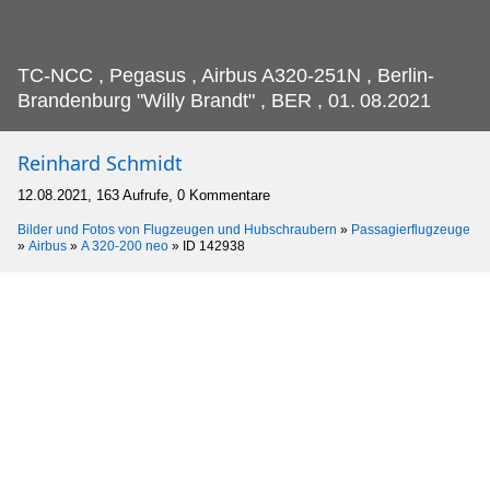
TC-NCC , Pegasus , Airbus A320-251N , Berlin-
Brandenburg "Willy Brandt" , BER , 01.
08.2021
Reinhard Schmidt
12.08.2021, 163 Aufrufe, 0 Kommentare
Bilder und Fotos von Flugzeugen und Hubschraubern
»
Passagierflugzeuge
»
Airbus
»
A 320-200 neo
»
ID 142938