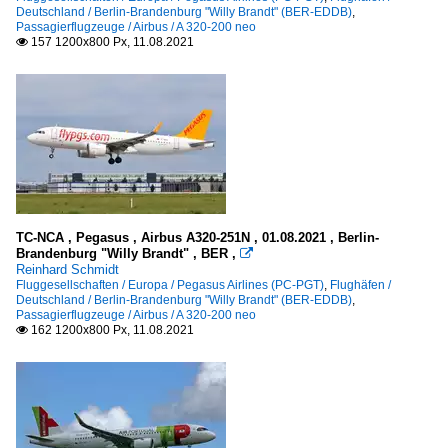
Deutschland / Berlin-Brandenburg "Willy Brandt" (BER-EDDB)
,
Passagierflugzeuge / Airbus / A 320-200 neo
157 1200x800 Px, 11.08.2021

TC-NCA , Pegasus , Airbus A320-251N , 01.08.2021 , Berlin-
Brandenburg "Willy Brandt" , BER ,

Reinhard Schmidt
Fluggesellschaften / Europa / Pegasus Airlines (PC-PGT)
,
Flughäfen /
Deutschland / Berlin-Brandenburg "Willy Brandt" (BER-EDDB)
,
Passagierflugzeuge / Airbus / A 320-200 neo
162 1200x800 Px, 11.08.2021
