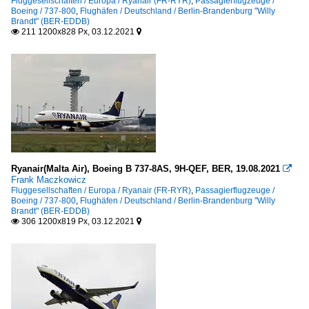
Fluggesellschaften / Europa / Ryanair (FR-RYR)
,
Passagierflugzeuge /
Boeing / 737-800
,
Flughäfen / Deutschland / Berlin-Brandenburg "Willy
Brandt" (BER-EDDB)
211 1200x828 Px, 03.12.2021


Ryanair(Malta Air), Boeing B 737-8AS, 9H-QEF, BER, 19.08.2021

Frank Maczkowicz
Fluggesellschaften / Europa / Ryanair (FR-RYR)
,
Passagierflugzeuge /
Boeing / 737-800
,
Flughäfen / Deutschland / Berlin-Brandenburg "Willy
Brandt" (BER-EDDB)
306 1200x819 Px, 03.12.2021

