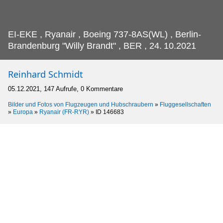
EI-EKE , Ryanair , Boeing 737-8AS(WL) , Berlin-
Brandenburg "Willy Brandt" , BER , 24.
10.2021
Reinhard Schmidt
05.12.2021, 147 Aufrufe, 0 Kommentare
Bilder und Fotos von Flugzeugen und Hubschraubern
»
Fluggesellschaften
»
Europa
»
Ryanair (FR-RYR)
»
ID 146683