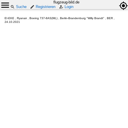
flugzeug-bild.de
Suche
Registrieren
Login
EI-EKE , Ryanair , Boeing 737-8AS(WL) , Berlin-Brandenburg "Willy Brandt" , BER ,
24.10.2021