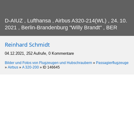
D-AIUZ , Lufthansa , Airbus A320-214(WL) , 24.
10.
2021 , Berlin-Brandenburg "Willy Brandt" , BER
Reinhard Schmidt
04.12.2021, 252 Aufrufe, 0 Kommentare
Bilder und Fotos von Flugzeugen und Hubschraubern
»
Passagierflugzeuge
»
Airbus
»
A 320-200
»
ID 146645