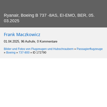
Ryanair, Boeing B 737 -8AS, EI-EMO, BER, 05.
03.2025
Frank Maczkowicz
01.04.2025, 96 Aufrufe, 0 Kommentare
Bilder und Fotos von Flugzeugen und Hubschraubern
»
Passagierflugzeuge
»
Boeing
»
737-800
»
ID 172790