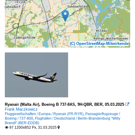
(C) OpenStreetMap-Mitwirkende
Ryanair (Malta Air), Boeing B 737-8AS, 9H-QBR, BER, 05.03.2025

Frank Maczkowicz
Fluggesellschaften / Europa / Ryanair (FR-RYR)
,
Passagierflugzeuge /
Boeing / 737-800
,
Flughäfen / Deutschland / Berlin-Brandenburg "Willy
Brandt" (BER-EDDB)
97 1200x852 Px, 31.03.2025

