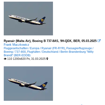
Ryanair (Malta Air), Boeing B 737-8AS, 9H-QDX, BER, 05.03.2025

Frank Maczkowicz
Fluggesellschaften / Europa / Ryanair (FR-RYR)
,
Passagierflugzeuge /
Boeing / 737-800
,
Flughäfen / Deutschland / Berlin-Brandenburg "Willy
Brandt" (BER-EDDB)
110 1200x820 Px, 31.03.2025

